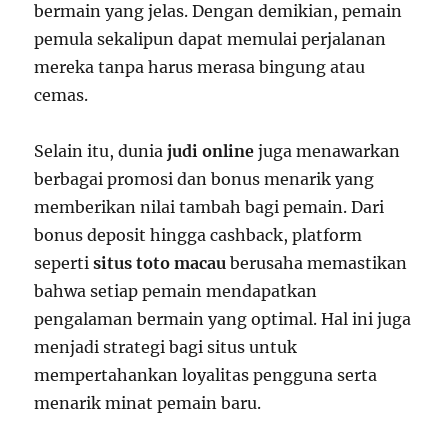
bermain yang jelas. Dengan demikian, pemain
pemula sekalipun dapat memulai perjalanan
mereka tanpa harus merasa bingung atau
cemas.
Selain itu, dunia
judi online
juga menawarkan
berbagai promosi dan bonus menarik yang
memberikan nilai tambah bagi pemain. Dari
bonus deposit hingga cashback, platform
seperti
situs toto macau
berusaha memastikan
bahwa setiap pemain mendapatkan
pengalaman bermain yang optimal. Hal ini juga
menjadi strategi bagi situs untuk
mempertahankan loyalitas pengguna serta
menarik minat pemain baru.