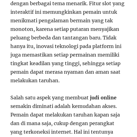
dengan berbagai tema menarik. Fitur slot yang
interaktif ini memungkinkan pemain untuk
menikmati pengalaman bermain yang tak
monoton, karena setiap putaran menyajikan
peluang berbeda dan tantangan baru. Tidak
hanya itu, inovasi teknologi pada platform ini
juga memastikan setiap permainan memiliki
tingkat keadilan yang tinggi, sehingga setiap
pemain dapat merasa nyaman dan aman saat
melakukan taruhan.
Salah satu aspek yang membuat
judi online
semakin diminati adalah kemudahan akses.
Pemain dapat melakukan taruhan kapan saja
dan di mana saja, cukup dengan perangkat
yang terkoneksi internet. Hal ini tentunya