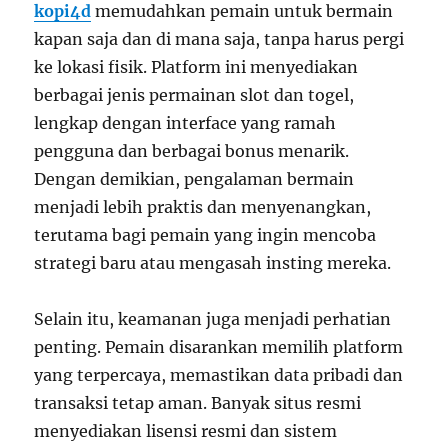
kopi4d
memudahkan pemain untuk bermain
kapan saja dan di mana saja, tanpa harus pergi
ke lokasi fisik. Platform ini menyediakan
berbagai jenis permainan slot dan togel,
lengkap dengan interface yang ramah
pengguna dan berbagai bonus menarik.
Dengan demikian, pengalaman bermain
menjadi lebih praktis dan menyenangkan,
terutama bagi pemain yang ingin mencoba
strategi baru atau mengasah insting mereka.
Selain itu, keamanan juga menjadi perhatian
penting. Pemain disarankan memilih platform
yang terpercaya, memastikan data pribadi dan
transaksi tetap aman. Banyak situs resmi
menyediakan lisensi resmi dan sistem