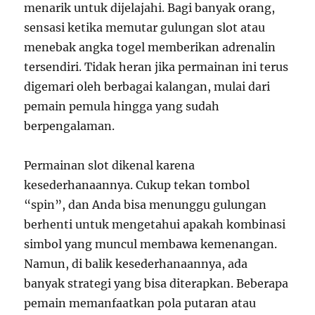
menarik untuk dijelajahi. Bagi banyak orang,
sensasi ketika memutar gulungan slot atau
menebak angka togel memberikan adrenalin
tersendiri. Tidak heran jika permainan ini terus
digemari oleh berbagai kalangan, mulai dari
pemain pemula hingga yang sudah
berpengalaman.
Permainan slot dikenal karena
kesederhanaannya. Cukup tekan tombol
“spin”, dan Anda bisa menunggu gulungan
berhenti untuk mengetahui apakah kombinasi
simbol yang muncul membawa kemenangan.
Namun, di balik kesederhanaannya, ada
banyak strategi yang bisa diterapkan. Beberapa
pemain memanfaatkan pola putaran atau