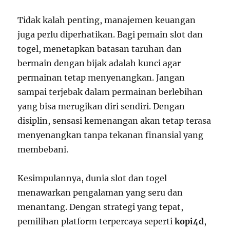
Tidak kalah penting, manajemen keuangan
juga perlu diperhatikan. Bagi pemain slot dan
togel, menetapkan batasan taruhan dan
bermain dengan bijak adalah kunci agar
permainan tetap menyenangkan. Jangan
sampai terjebak dalam permainan berlebihan
yang bisa merugikan diri sendiri. Dengan
disiplin, sensasi kemenangan akan tetap terasa
menyenangkan tanpa tekanan finansial yang
membebani.
Kesimpulannya, dunia slot dan togel
menawarkan pengalaman yang seru dan
menantang. Dengan strategi yang tepat,
pemilihan platform terpercaya seperti
kopi4d
,