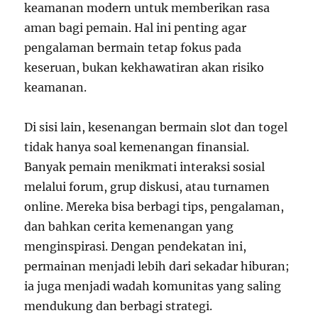
keamanan modern untuk memberikan rasa
aman bagi pemain. Hal ini penting agar
pengalaman bermain tetap fokus pada
keseruan, bukan kekhawatiran akan risiko
keamanan.
Di sisi lain, kesenangan bermain slot dan togel
tidak hanya soal kemenangan finansial.
Banyak pemain menikmati interaksi sosial
melalui forum, grup diskusi, atau turnamen
online. Mereka bisa berbagi tips, pengalaman,
dan bahkan cerita kemenangan yang
menginspirasi. Dengan pendekatan ini,
permainan menjadi lebih dari sekadar hiburan;
ia juga menjadi wadah komunitas yang saling
mendukung dan berbagi strategi.