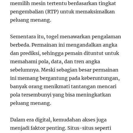
memilih mesin tertentu berdasarkan tingkat
pengembalian (RTP) untuk memaksimalkan
peluang menang.
Sementara itu, togel menawarkan pengalaman
berbeda. Permainan ini mengandalkan angka
dan prediksi, sehingga pemain dituntut untuk
memahami pola, data, dan tren angka
sebelumnya. Meski sebagian besar permainan
ini memang bergantung pada keberuntungan,
banyak orang menikmati tantangan mencari
pola tersembunyi yang bisa meningkatkan
peluang menang.
Dalam era digital, kemudahan akses juga
menjadi faktor penting. Situs-situs seperti