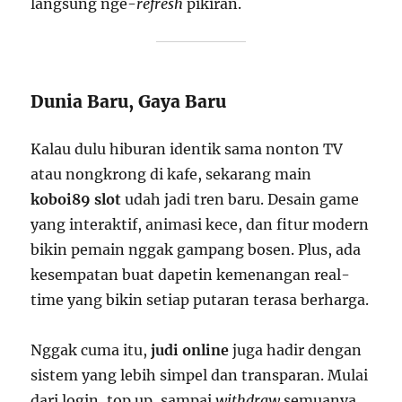
langsung nge-
refresh
pikiran.
Dunia Baru, Gaya Baru
Kalau dulu hiburan identik sama nonton TV
atau nongkrong di kafe, sekarang main
koboi89 slot
udah jadi tren baru. Desain game
yang interaktif, animasi kece, dan fitur modern
bikin pemain nggak gampang bosen. Plus, ada
kesempatan buat dapetin kemenangan real-
time yang bikin setiap putaran terasa berharga.
Nggak cuma itu,
judi online
juga hadir dengan
sistem yang lebih simpel dan transparan. Mulai
dari login, top up, sampai
withdraw
semuanya