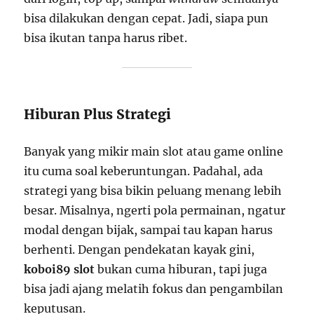
bisa dilakukan dengan cepat. Jadi, siapa pun
bisa ikutan tanpa harus ribet.
Hiburan Plus Strategi
Banyak yang mikir main slot atau game online
itu cuma soal keberuntungan. Padahal, ada
strategi yang bisa bikin peluang menang lebih
besar. Misalnya, ngerti pola permainan, ngatur
modal dengan bijak, sampai tau kapan harus
berhenti. Dengan pendekatan kayak gini,
koboi89 slot
bukan cuma hiburan, tapi juga
bisa jadi ajang melatih fokus dan pengambilan
keputusan.