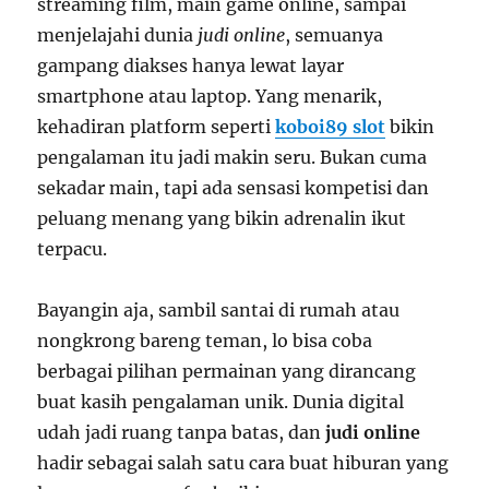
streaming film, main game online, sampai
menjelajahi dunia
judi online
, semuanya
gampang diakses hanya lewat layar
smartphone atau laptop. Yang menarik,
kehadiran platform seperti
koboi89 slot
bikin
pengalaman itu jadi makin seru. Bukan cuma
sekadar main, tapi ada sensasi kompetisi dan
peluang menang yang bikin adrenalin ikut
terpacu.
Bayangin aja, sambil santai di rumah atau
nongkrong bareng teman, lo bisa coba
berbagai pilihan permainan yang dirancang
buat kasih pengalaman unik. Dunia digital
udah jadi ruang tanpa batas, dan
judi online
hadir sebagai salah satu cara buat hiburan yang