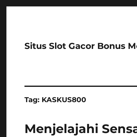
Situs Slot Gacor Bonus 
Tag:
KASKUS800
Menjelajahi Sensa