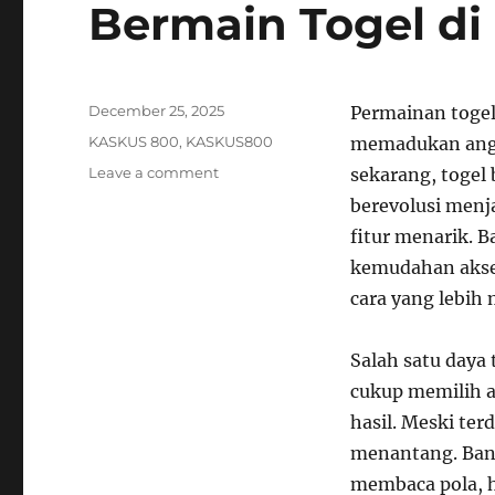
Bermain Togel di 
Posted
December 25, 2025
Permainan togel
on
Tags
KASKUS 800
,
KASKUS800
memadukan angka
on
Leave a comment
sekarang, togel 
Menjelajahi
berevolusi menj
Sensasi
fitur menarik. B
dan
Strategi
kemudahan akses
Bermain
cara yang lebih
Togel
di
Era
Salah satu daya
Digital
cukup memilih 
hasil. Meski ter
menantang. Ban
membaca pola, h