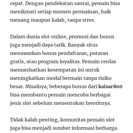
cepat. Dengan pendekatan santai, pemain bisa
menikmati setiap momen permainan, baik
menang maupun kalah, tanpa stres.
Dalam dunia slot online, promosi dan bonus
juga menjadi daya tarik. Banyak situs
menawarkan bonus pendaftaran, putaran
gratis, atau program loyalitas. Pemain cerdas
memanfaatkan kesempatan ini untuk
meningkatkan modal bermain tanpa risiko
besar. Misalnya, beberapa bonus dari
kaisar800
bisa membantu pemain mencoba berbagai
jenis slot sebelum menentukan favoritnya.
Tidak kalah penting, komunitas pemain slot
juga bisa menjadi sumber informasi berharga.