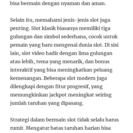
bisa bermain dengan nyaman dan aman.
Selain itu, memahami jenis-jenis slot juga
penting. Slot klasik biasanya memiliki tiga
gulungan dan simbol sederhana, cocok untuk
pemain yang baru mengenal dunia slot. Di sisi
lain, slot video hadir dengan lima gulungan
atau lebih, tema yang menarik, dan bonus
interaktif yang bisa meningkatkan peluang
kemenangan. Beberapa slot modern juga
dilengkapi dengan fitur progresif, yang
memungkinkan jackpot meningkat seiring
jumlah taruhan yang dipasang.
Strategi dalam bermain slot tidak selalu harus
rumit. Mengatur batas taruhan harian bisa