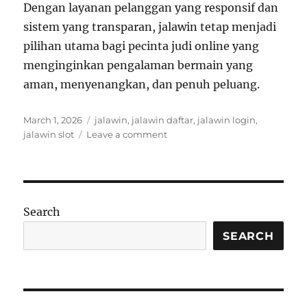
Dengan layanan pelanggan yang responsif dan
sistem yang transparan, jalawin tetap menjadi
pilihan utama bagi pecinta judi online yang
menginginkan pengalaman bermain yang
aman, menyenangkan, dan penuh peluang.
Posted
Tags
March 1, 2026
jalawin
,
jalawin daftar
,
jalawin login
,
on
on
jalawin slot
Leave a comment
Strategi
Efektif
Amankan
Jackpot
Tanpa
Search
Modal
Besar
SEARCH