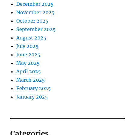
December 2025
November 2025
October 2025
September 2025
August 2025
July 2025
June 2025
May 2025
April 2025
March 2025
February 2025
January 2025
Categories