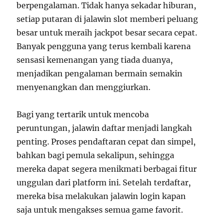
berpengalaman. Tidak hanya sekadar hiburan,
setiap putaran di jalawin slot memberi peluang
besar untuk meraih jackpot besar secara cepat.
Banyak pengguna yang terus kembali karena
sensasi kemenangan yang tiada duanya,
menjadikan pengalaman bermain semakin
menyenangkan dan menggiurkan.
Bagi yang tertarik untuk mencoba
peruntungan, jalawin daftar menjadi langkah
penting. Proses pendaftaran cepat dan simpel,
bahkan bagi pemula sekalipun, sehingga
mereka dapat segera menikmati berbagai fitur
unggulan dari platform ini. Setelah terdaftar,
mereka bisa melakukan jalawin login kapan
saja untuk mengakses semua game favorit.