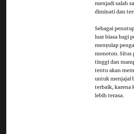
menjadi salah s
diminati dan te
Sebagai penutup
luar biasa bagi
menyulap penga
monoton. Situs 
tinggi dan mam
tentu akan meme
untuk menjajal 
terbaik, karena
lebih terasa.