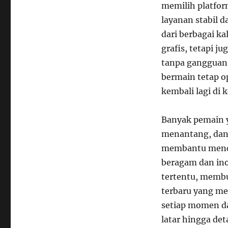
Konsisten
memilih platfo
layanan stabil 
dari berbagai k
grafis, tetapi j
tanpa gangguan 
bermain tetap 
kembali lagi di
Banyak pemain y
menantang, dan 
membantu mencip
beragam dan ino
tertentu, membu
terbaru yang me
setiap momen da
latar hingga det