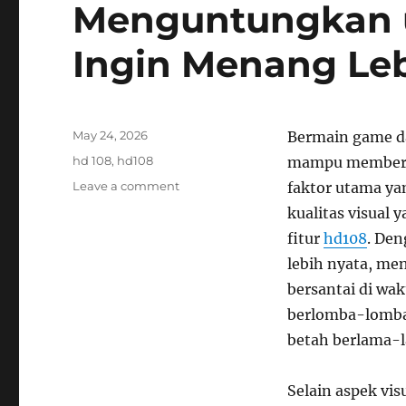
Menguntungkan 
Ingin Menang Leb
Posted
May 24, 2026
Bermain game da
on
Tags
hd 108
,
hd108
mampu memberik
on
Leave a comment
faktor utama ya
Situs
kualitas visual 
Game
fitur
hd108
. Den
Online
Paling
lebih nyata, m
Menguntungkan
bersantai di wa
untuk
berlomba-lomba
Pemain
yang
betah berlama-l
Ingin
Menang
Selain aspek vi
Lebih