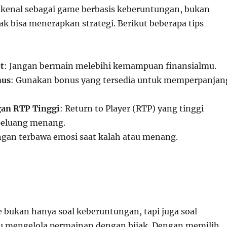
ikenal sebagai game berbasis keberuntungan, bukan
ak bisa menerapkan strategi. Berikut beberapa tips
t
: Jangan bermain melebihi kemampuan finansialmu.
nus
: Gunakan bonus yang tersedia untuk memperpanjan
gan RTP Tinggi
: Return to Player (RTP) yang tinggi
eluang menang.
angan terbawa emosi saat kalah atau menang.
e bukan hanya soal keberuntungan, tapi juga soal
 mengelola permainan dengan bijak. Dengan memilih