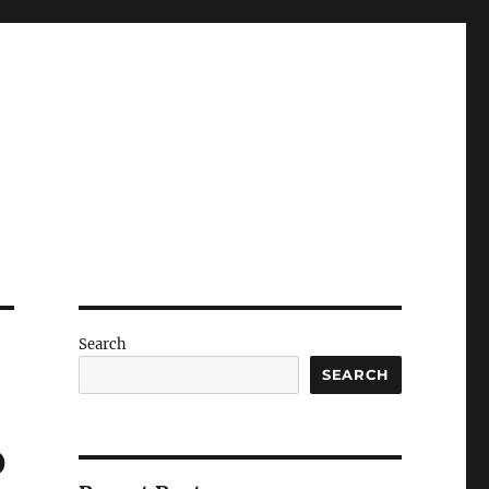
Search
SEARCH
p