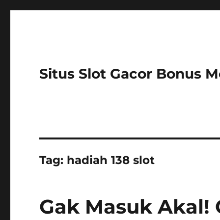
Situs Slot Gacor Bonus 
Tag:
hadiah 138 slot
Gak Masuk Akal!