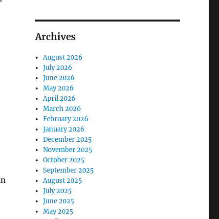
Archives
August 2026
July 2026
June 2026
May 2026
April 2026
March 2026
February 2026
January 2026
December 2025
November 2025
October 2025
September 2025
in
August 2025
July 2025
June 2025
May 2025