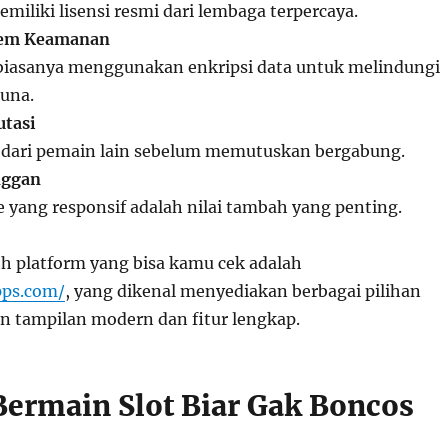
emiliki lisensi resmi dari lembaga terpercaya.
tem Keamanan
 biasanya menggunakan enkripsi data untuk melindungi
una.
utasi
n dari pemain lain sebelum memutuskan bergabung.
nggan
e yang responsif adalah nilai tambah yang penting.
oh platform yang bisa kamu cek adalah
ps.com/
, yang dikenal menyediakan berbagai pilihan
n tampilan modern dan fitur lengkap.
 Bermain Slot Biar Gak Boncos