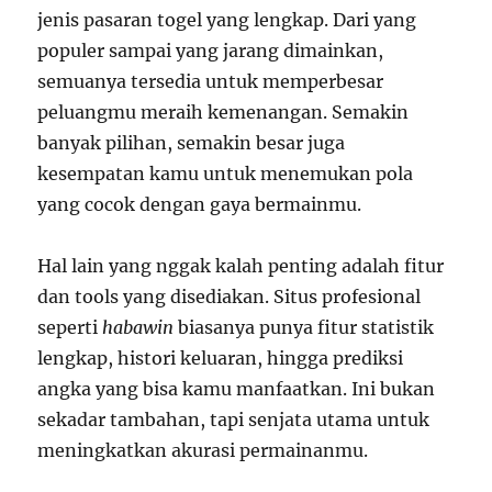
jenis pasaran togel yang lengkap. Dari yang
populer sampai yang jarang dimainkan,
semuanya tersedia untuk memperbesar
peluangmu meraih kemenangan. Semakin
banyak pilihan, semakin besar juga
kesempatan kamu untuk menemukan pola
yang cocok dengan gaya bermainmu.
Hal lain yang nggak kalah penting adalah fitur
dan tools yang disediakan. Situs profesional
seperti
habawin
biasanya punya fitur statistik
lengkap, histori keluaran, hingga prediksi
angka yang bisa kamu manfaatkan. Ini bukan
sekadar tambahan, tapi senjata utama untuk
meningkatkan akurasi permainanmu.