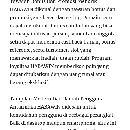
Tawaran Bonus Dan Promosi Menarik
HABAWIN dikenal dengan tawaran bonus dan
promosi yang besar dan sering. Pemain baru
dapat menikmati bonus sambutan yang bisa
mencapai ratusan persen, sementara anggota
setia dapat menerima cashback harian, bonus
referensi, serta turnamen slot yang
menawarkan hadiah jutaan rupiah. Program
loyalitas HABAWIN memberikan poin yang
dapat ditukarkan dengan uang tunai atau
barang eksklusif.
Tampilan Modern Dan Ramah Pengguna
Antarmuka HABAWIN didesain untuk
kemudahan pengguna di berbagai perangkat.
Baik di desktop maupun smartphone, situs ini