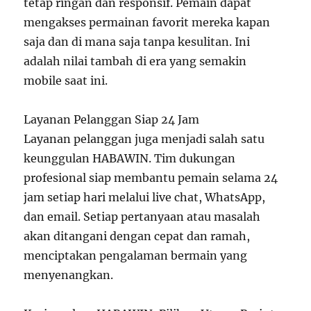
tetap ringan dan responsif. Pemain dapat
mengakses permainan favorit mereka kapan
saja dan di mana saja tanpa kesulitan. Ini
adalah nilai tambah di era yang semakin
mobile saat ini.
Layanan Pelanggan Siap 24 Jam
Layanan pelanggan juga menjadi salah satu
keunggulan HABAWIN. Tim dukungan
profesional siap membantu pemain selama 24
jam setiap hari melalui live chat, WhatsApp,
dan email. Setiap pertanyaan atau masalah
akan ditangani dengan cepat dan ramah,
menciptakan pengalaman bermain yang
menyenangkan.