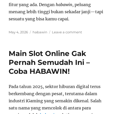
fitur yang ada. Dengan
habawin
, peluang
menang lebih tinggi bukan sekadar janji—tapi
sesuatu yang bisa kamu capai.
Posted
Tags
on
May 4, 2026
habawin
Leave a comment
on
Temukan
Situs
Togel
Main Slot Online Gak
Online
Terbaik
Pernah Semudah Ini –
dengan
Coba HABAWIN!
Peluang
Menang
Lebih
Tinggi
Pada tahun 2025, sektor hiburan digital terus
dari
berkembang dengan pesat, terutama dalam
Biasanya
industri iGaming yang semakin dikenal. Salah
satu nama yang mencolok di antara para