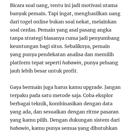
Bicara soal uang, tentu ini jadi motivasi utama
banyak pemain. Tapi ingat, menghasilkan uang
dari togel online bukan soal nekat, melainkan
soal cerdas. Pemain yang asal pasang angka
tanpa strategi biasanya cuma jadi penyumbang
keuntungan bagi situs. Sebaliknya, pemain
yang punya pendekatan analisa dan memilih
platform tepat seperti
habawin
, punya peluang
jauh lebih besar untuk profit.
Gaya bermain juga harus kamu upgrade. Jangan
terpaku pada satu metode saja. Coba eksplor
berbagai teknik, kombinasikan dengan data
yang ada, dan sesuaikan dengan ritme pasaran
yang kamu pilih. Dengan dukungan sistem dari
habawin
, kamu punya semua yang dibutuhkan