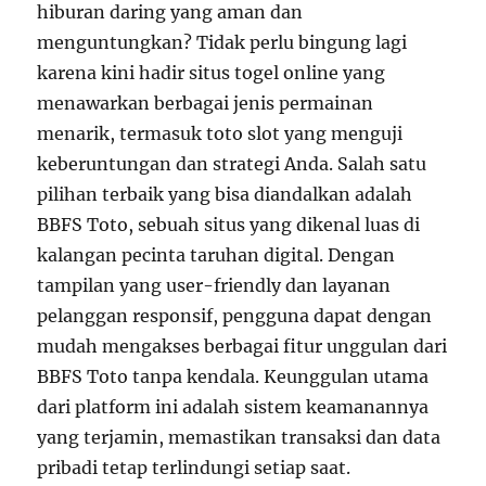
hiburan daring yang aman dan
menguntungkan? Tidak perlu bingung lagi
karena kini hadir situs togel online yang
menawarkan berbagai jenis permainan
menarik, termasuk toto slot yang menguji
keberuntungan dan strategi Anda. Salah satu
pilihan terbaik yang bisa diandalkan adalah
BBFS Toto, sebuah situs yang dikenal luas di
kalangan pecinta taruhan digital. Dengan
tampilan yang user-friendly dan layanan
pelanggan responsif, pengguna dapat dengan
mudah mengakses berbagai fitur unggulan dari
BBFS Toto tanpa kendala. Keunggulan utama
dari platform ini adalah sistem keamanannya
yang terjamin, memastikan transaksi dan data
pribadi tetap terlindungi setiap saat.