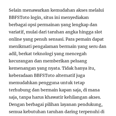
Selain menawarkan kemudahan akses melalui
BBFSToto login, situs ini menyediakan
berbagai opsi permainan yang lengkap dan
variatif, mulai dari taruhan angka hingga slot
online yang penuh sensasi. Para pemain dapat
menikmati pengalaman bermain yang seru dan
adil, berkat teknologi yang mencegah
kecurangan dan memberikan peluang
kemenangan yang nyata. Tidak hanya itu,
keberadaan BBFSToto alternatif juga
memudahkan pengguna untuk tetap
terhubung dan bermain kapan saja, di mana
saja, tanpa harus khawatir kehilangan akses.
Dengan berbagai pilihan layanan pendukung,
semua kebutuhan taruhan daring terpenuhi di