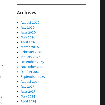
Archives
August 2026
July 2026
June 2026
May 2026
April 2026
March 2026
February 2026
January 2026
December 2025
ng
November 2025
October 2025
i
September 2025
August 2025
July 2025
June 2025
n
May 2025
April 2025
n