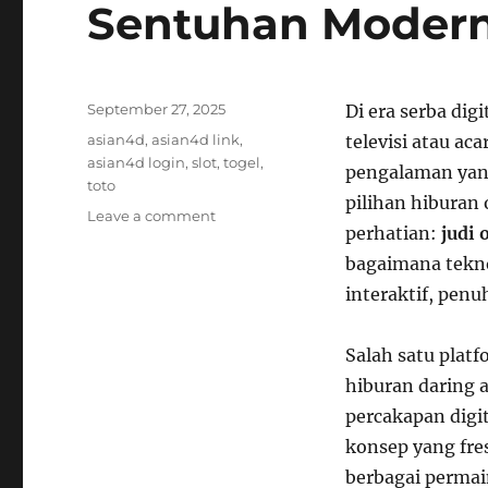
Sentuhan Moder
Posted
September 27, 2025
Di era serba digi
on
Tags
asian4d
,
asian4d link
,
televisi atau ac
asian4d login
,
slot
,
togel
,
pengalaman yang 
toto
pilihan hiburan 
on
Leave a comment
perhatian:
judi 
Menikmati
Hiburan
bagaimana tekn
Digital
interaktif, penu
dengan
Sentuhan
Modern
Salah satu plat
hiburan daring 
percakapan dig
konsep yang fre
berbagai permai