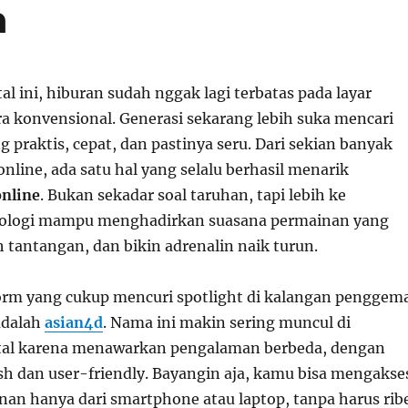
n
tal ini, hiburan sudah nggak lagi terbatas pada layar
ara konvensional. Generasi sekarang lebih suka mencari
praktis, cepat, dan pastinya seru. Dari sekian banyak
online, ada satu hal yang selalu berhasil menarik
online
. Bukan sekadar soal taruhan, tapi lebih ke
ologi mampu menghadirkan suasana permainan yang
h tantangan, dan bikin adrenalin naik turun.
form yang cukup mencuri spotlight di kalangan penggem
adalah
asian4d
. Nama ini makin sering muncul di
ital karena menawarkan pengalaman berbeda, dengan
sh dan user-friendly. Bayangin aja, kamu bisa mengakse
nan hanya dari smartphone atau laptop, tanpa harus rib