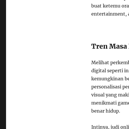
buat ketemu ora
entertainment, a
Tren Masa 
Melihat perkemb
digital seperti i
kemungkinan bes
personalisasi p
visual yang mak
menikmati game,
benar hidup.
Intinya, judi on