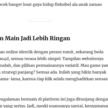
ocok banget buat gaya hidup fleksibel ala anak zaman
 Main Jadi Lebih Ringan
ran online identik dengan proses rumit, sekarang beda
ian4d, semua terasa lebih simpel. Tampilan websitenya
 mudah, dan pilihan permainannya variatif. Mau game ya
 strategi panjang? Semua ada. Inilah yang bikin banyak
lama-lama, karena tiap klik selalu menghadirkan sensas
pengalaman bermain di platform ini juga ditunjang denga
 yang serius. Jadi, meski nuansanya santai, kenyamana