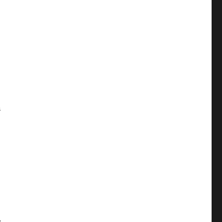
n
-
.