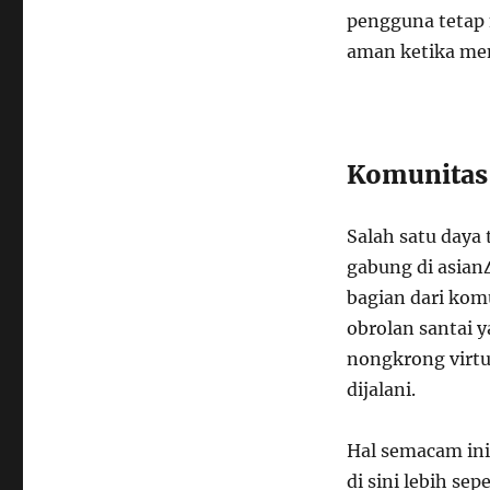
pengguna tetap 
aman ketika men
Komunitas
Salah satu daya 
gabung di asian
bagian dari komu
obrolan santai 
nongkrong virtu
dijalani.
Hal semacam ini 
di sini lebih s