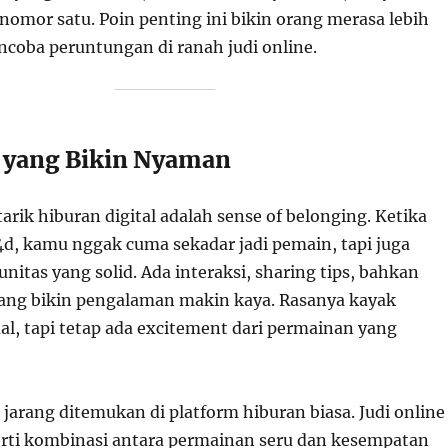
nomor satu. Poin penting ini bikin orang merasa lebih
coba peruntungan di ranah judi online.
 yang Bikin Nyaman
tarik hiburan digital adalah sense of belonging. Ketika
4d, kamu nggak cuma sekadar jadi pemain, tapi juga
nitas yang solid. Ada interaksi, sharing tips, bahkan
yang bikin pengalaman makin kaya. Rasanya kayak
al, tapi tetap ada excitement dari permainan yang
jarang ditemukan di platform hiburan biasa. Judi online
eperti kombinasi antara permainan seru dan kesempatan