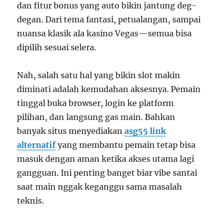
dan fitur bonus yang auto bikin jantung deg-
degan. Dari tema fantasi, petualangan, sampai
nuansa klasik ala kasino Vegas—semua bisa
dipilih sesuai selera.
Nah, salah satu hal yang bikin slot makin
diminati adalah kemudahan aksesnya. Pemain
tinggal buka browser, login ke platform
pilihan, dan langsung gas main. Bahkan
banyak situs menyediakan
asg55 link
alternatif
yang membantu pemain tetap bisa
masuk dengan aman ketika akses utama lagi
gangguan. Ini penting banget biar vibe santai
saat main nggak keganggu sama masalah
teknis.