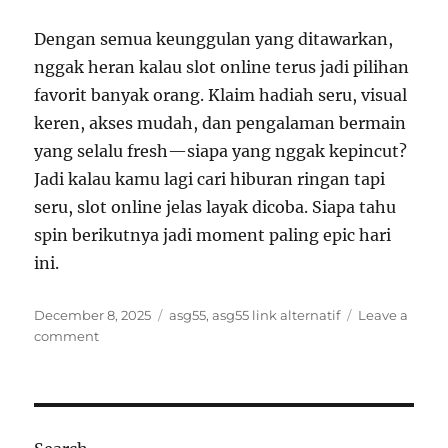
Dengan semua keunggulan yang ditawarkan,
nggak heran kalau slot online terus jadi pilihan
favorit banyak orang. Klaim hadiah seru, visual
keren, akses mudah, dan pengalaman bermain
yang selalu fresh—siapa yang nggak kepincut?
Jadi kalau kamu lagi cari hiburan ringan tapi
seru, slot online jelas layak dicoba. Siapa tahu
spin berikutnya jadi moment paling epic hari
ini.
Posted
Tags
December 8, 2025
asg55
,
asg55 link alternatif
Leave a
on
on
comment
Sensasi
Bermain
Slot
Online
yang