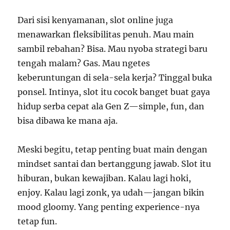
Dari sisi kenyamanan, slot online juga
menawarkan fleksibilitas penuh. Mau main
sambil rebahan? Bisa. Mau nyoba strategi baru
tengah malam? Gas. Mau ngetes
keberuntungan di sela-sela kerja? Tinggal buka
ponsel. Intinya, slot itu cocok banget buat gaya
hidup serba cepat ala Gen Z—simple, fun, dan
bisa dibawa ke mana aja.
Meski begitu, tetap penting buat main dengan
mindset santai dan bertanggung jawab. Slot itu
hiburan, bukan kewajiban. Kalau lagi hoki,
enjoy. Kalau lagi zonk, ya udah—jangan bikin
mood gloomy. Yang penting experience-nya
tetap fun.