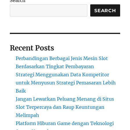
Search
Bikin
Betah
SEARCH
Berlama-
lama
Recent Posts
Perbandingan Berbagai Jenis Mesin Slot
Berdasarkan Tingkat Pembayaran
Strategi Menggunakan Data Kompetitor
untuk Menyusun Strategi Pemasaran Lebih
Baik
Jangan Lewatkan Peluang Menang di Situs
Slot Terpercaya dan Raup Keuntungan
Melimpah
Platform Hiburan Game dengan Teknologi