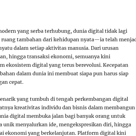
odern yang serba terhubung, dunia digital tidak lagi
 ruang tambahan dari kehidupan nyata—ia telah menja
yatu dalam setiap aktivitas manusia. Dari urusan
ran, hingga transaksi ekonomi, semuanya kini
am ekosistem digital yang terus berevolusi. Kecepatan
ubahan dalam dunia ini membuat siapa pun harus siap
gan cepat.
menarik yang tumbuh di tengah perkembangan digital
tnya kreativitas individu dan bisnis dalam membangun
unia digital membuka jalan bagi banyak orang untuk
unik menyalurkan ide, mengekspresikan diri, hingga
i ekonomi yang berkelanjutan. Platform digital kini