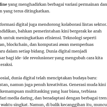
line
yang menghadirkan berbagai variasi permainan da
 yang terus ditingkatkan.
ansformasi digital juga mendorong kolaborasi lintas sektor.
endidikan, bahkan pemerintahan kini bergerak ke arah
uh untuk meningkatkan efisiensi. Teknologi seperti
an, blockchain, dan komputasi awan memperluas
u dalam setiap bidang. Dunia digital menjadi
sar bagi ide-ide revolusioner yang mengubah cara kita
eraksi.
sial, dunia digital telah menciptakan budaya baru:
nstan, namun juga penuh kreativitas. Generasi muda kini
emampuan multitasking yang luar biasa, terbiasa
 dari media daring, dan beradaptasi dengan berbagai tren
 waktu singkat. Namun, di balik kecanggihan itu, muncu