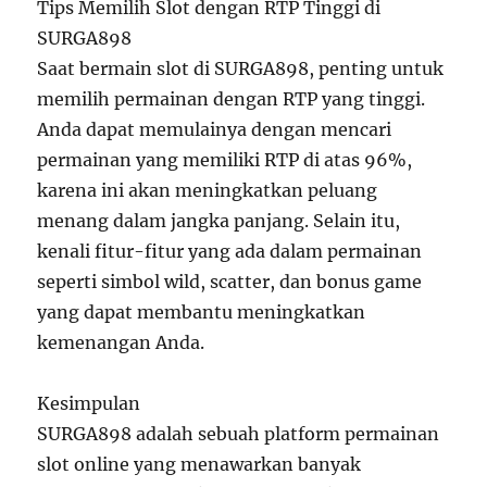
Tips Memilih Slot dengan RTP Tinggi di
SURGA898
Saat bermain slot di SURGA898, penting untuk
memilih permainan dengan RTP yang tinggi.
Anda dapat memulainya dengan mencari
permainan yang memiliki RTP di atas 96%,
karena ini akan meningkatkan peluang
menang dalam jangka panjang. Selain itu,
kenali fitur-fitur yang ada dalam permainan
seperti simbol wild, scatter, dan bonus game
yang dapat membantu meningkatkan
kemenangan Anda.
Kesimpulan
SURGA898 adalah sebuah platform permainan
slot online yang menawarkan banyak