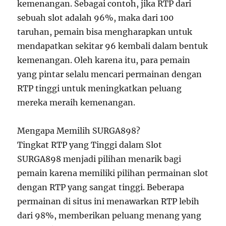
kemenangan. Sebagai contoh, jika RTP dari
sebuah slot adalah 96%, maka dari 100
taruhan, pemain bisa mengharapkan untuk
mendapatkan sekitar 96 kembali dalam bentuk
kemenangan. Oleh karena itu, para pemain
yang pintar selalu mencari permainan dengan
RTP tinggi untuk meningkatkan peluang
mereka meraih kemenangan.
Mengapa Memilih SURGA898?
Tingkat RTP yang Tinggi dalam Slot
SURGA898 menjadi pilihan menarik bagi
pemain karena memiliki pilihan permainan slot
dengan RTP yang sangat tinggi. Beberapa
permainan di situs ini menawarkan RTP lebih
dari 98%, memberikan peluang menang yang