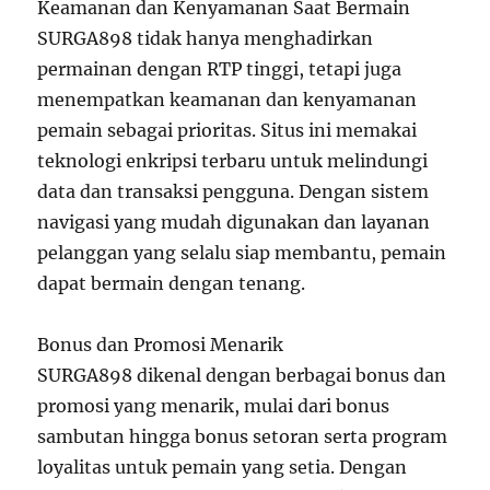
Keamanan dan Kenyamanan Saat Bermain
SURGA898 tidak hanya menghadirkan
permainan dengan RTP tinggi, tetapi juga
menempatkan keamanan dan kenyamanan
pemain sebagai prioritas. Situs ini memakai
teknologi enkripsi terbaru untuk melindungi
data dan transaksi pengguna. Dengan sistem
navigasi yang mudah digunakan dan layanan
pelanggan yang selalu siap membantu, pemain
dapat bermain dengan tenang.
Bonus dan Promosi Menarik
SURGA898 dikenal dengan berbagai bonus dan
promosi yang menarik, mulai dari bonus
sambutan hingga bonus setoran serta program
loyalitas untuk pemain yang setia. Dengan