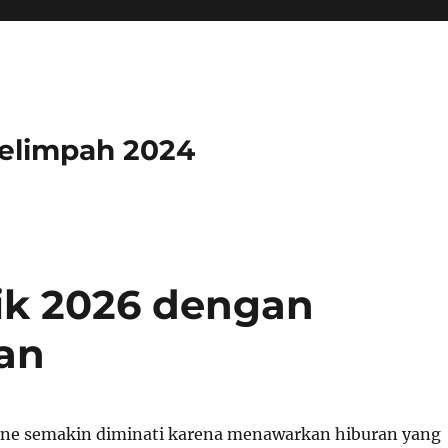
Melimpah 2024
aik 2026 dengan
an
ine semakin diminati karena menawarkan hiburan yang