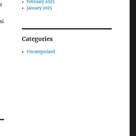
February 2025
k
January 2025
si
Categories
Uncategorized