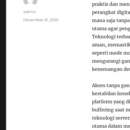
praktis dan me
Author
admin
perangkat digit
Posted
December 31, 2025
mana saja tanpa
on
utama agar pen
Teknologi terba
aman, memastikan
seperti mode mo
mengurangi gang
kemenangan den
Akses tanpa gan
kestabilan konek
platform yang d
buffering saat
teknologi server
utama dalam mem