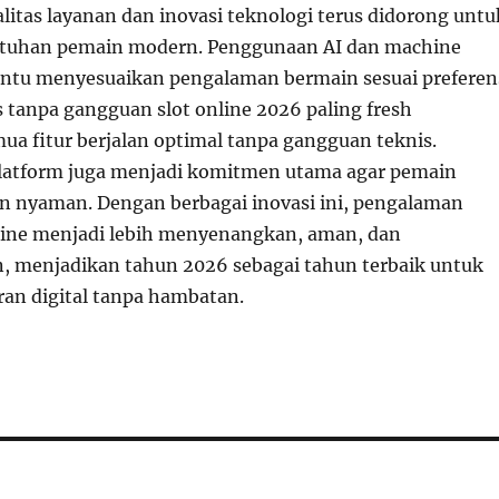
litas layanan dan inovasi teknologi terus didorong untu
uhan pemain modern. Penggunaan AI dan machine
ntu menyesuaikan pengalaman bermain sesuai preferen
 tanpa gangguan slot online 2026 paling fresh
a fitur berjalan optimal tanpa gangguan teknis.
latform juga menjadi komitmen utama agar pemain
 nyaman. Dengan berbagai inovasi ini, pengalaman
line menjadi lebih menyenangkan, aman, dan
 menjadikan tahun 2026 sebagai tahun terbaik untuk
an digital tanpa hambatan.