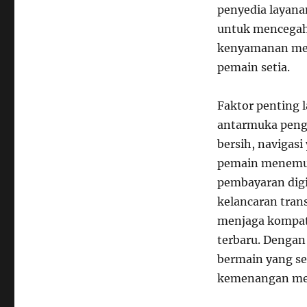
penyedia layana
untuk mencegah
kenyamanan men
pemain setia.
Faktor penting 
antarmuka pengg
bersih, navigas
pemain menemuk
pembayaran digi
kelancaran trans
menjaga kompati
terbaru. Denga
bermain yang s
kemenangan mere