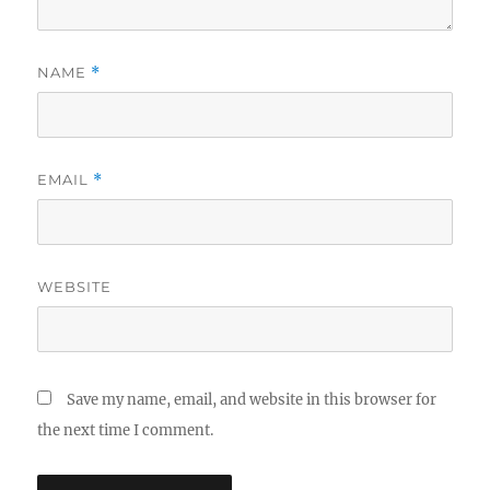
NAME
*
EMAIL
*
WEBSITE
Save my name, email, and website in this browser for
the next time I comment.