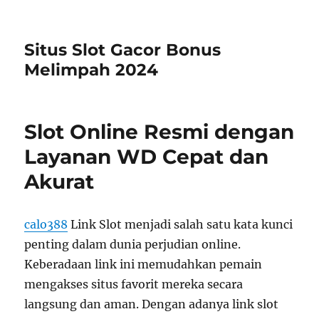
Situs Slot Gacor Bonus
Melimpah 2024
Slot Online Resmi dengan
Layanan WD Cepat dan
Akurat
calo388
Link Slot menjadi salah satu kata kunci
penting dalam dunia perjudian online.
Keberadaan link ini memudahkan pemain
mengakses situs favorit mereka secara
langsung dan aman. Dengan adanya link slot