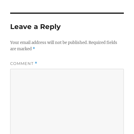
Leave a Reply
Your email address will not be published.
Required fields
are marked
*
COMMENT
*