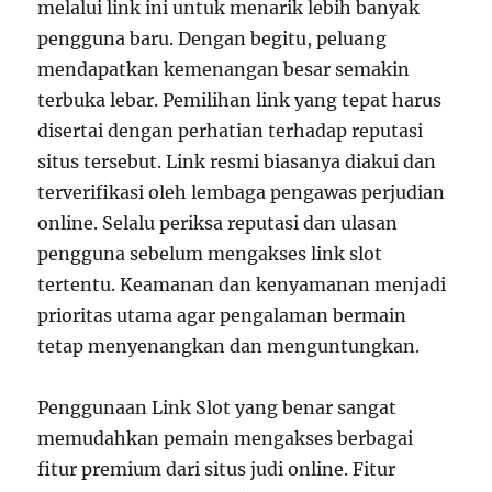
melalui link ini untuk menarik lebih banyak
pengguna baru. Dengan begitu, peluang
mendapatkan kemenangan besar semakin
terbuka lebar. Pemilihan link yang tepat harus
disertai dengan perhatian terhadap reputasi
situs tersebut. Link resmi biasanya diakui dan
terverifikasi oleh lembaga pengawas perjudian
online. Selalu periksa reputasi dan ulasan
pengguna sebelum mengakses link slot
tertentu. Keamanan dan kenyamanan menjadi
prioritas utama agar pengalaman bermain
tetap menyenangkan dan menguntungkan.
Penggunaan Link Slot yang benar sangat
memudahkan pemain mengakses berbagai
fitur premium dari situs judi online. Fitur