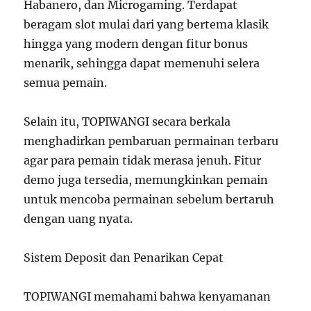
Habanero, dan Microgaming. Terdapat
beragam slot mulai dari yang bertema klasik
hingga yang modern dengan fitur bonus
menarik, sehingga dapat memenuhi selera
semua pemain.
Selain itu, TOPIWANGI secara berkala
menghadirkan pembaruan permainan terbaru
agar para pemain tidak merasa jenuh. Fitur
demo juga tersedia, memungkinkan pemain
untuk mencoba permainan sebelum bertaruh
dengan uang nyata.
Sistem Deposit dan Penarikan Cepat
TOPIWANGI memahami bahwa kenyamanan