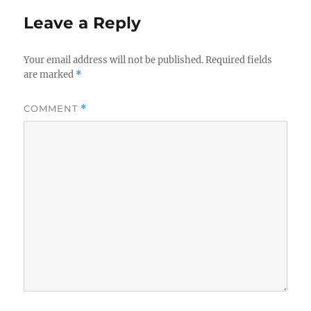
Leave a Reply
Your email address will not be published.
Required fields
are marked
*
COMMENT
*