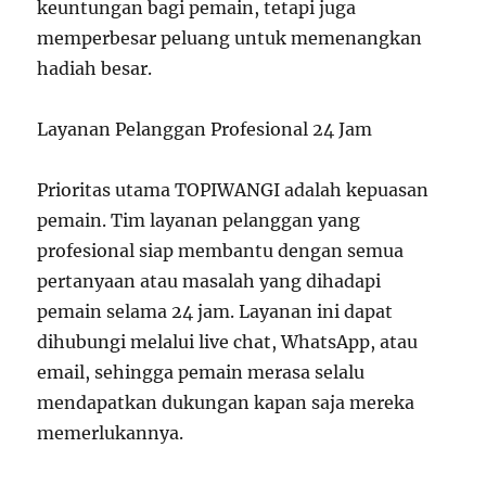
keuntungan bagi pemain, tetapi juga
memperbesar peluang untuk memenangkan
hadiah besar.
Layanan Pelanggan Profesional 24 Jam
Prioritas utama TOPIWANGI adalah kepuasan
pemain. Tim layanan pelanggan yang
profesional siap membantu dengan semua
pertanyaan atau masalah yang dihadapi
pemain selama 24 jam. Layanan ini dapat
dihubungi melalui live chat, WhatsApp, atau
email, sehingga pemain merasa selalu
mendapatkan dukungan kapan saja mereka
memerlukannya.