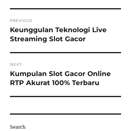
Post
PREVIOUS
navigation
Keunggulan Teknologi Live
Previous
post:
Streaming Slot Gacor
NEXT
Kumpulan Slot Gacor Online
Next
post:
RTP Akurat 100% Terbaru
Search