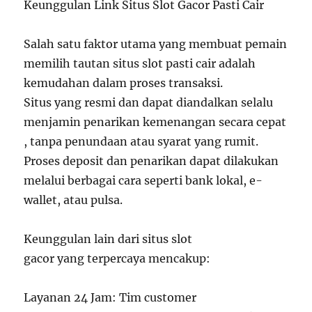
Keunggulan Link Situs Slot Gacor Pasti Cair
Salah satu faktor utama yang membuat pemain
memilih tautan situs slot pasti cair adalah
kemudahan dalam proses transaksi.
Situs yang resmi dan dapat diandalkan selalu
menjamin penarikan kemenangan secara cepat
, tanpa penundaan atau syarat yang rumit.
Proses deposit dan penarikan dapat dilakukan
melalui berbagai cara seperti bank lokal, e-
wallet, atau pulsa.
Keunggulan lain dari situs slot
gacor yang terpercaya mencakup:
Layanan 24 Jam: Tim customer