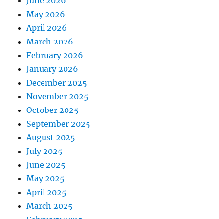
June 2026
May 2026
April 2026
March 2026
February 2026
January 2026
December 2025
November 2025
October 2025
September 2025
August 2025
July 2025
June 2025
May 2025
April 2025
March 2025