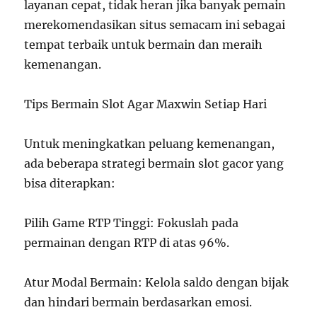
layanan cepat, tidak heran jika banyak pemain
merekomendasikan situs semacam ini sebagai
tempat terbaik untuk bermain dan meraih
kemenangan.
Tips Bermain Slot Agar Maxwin Setiap Hari
Untuk meningkatkan peluang kemenangan,
ada beberapa strategi bermain slot gacor yang
bisa diterapkan:
Pilih Game RTP Tinggi: Fokuslah pada
permainan dengan RTP di atas 96%.
Atur Modal Bermain: Kelola saldo dengan bijak
dan hindari bermain berdasarkan emosi.