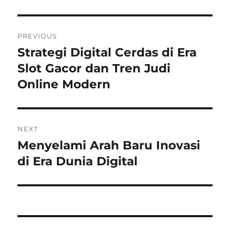
Post
PREVIOUS
navigation
Strategi Digital Cerdas di Era
Previous
post:
Slot Gacor dan Tren Judi
Online Modern
NEXT
Menyelami Arah Baru Inovasi
Next
post:
di Era Dunia Digital