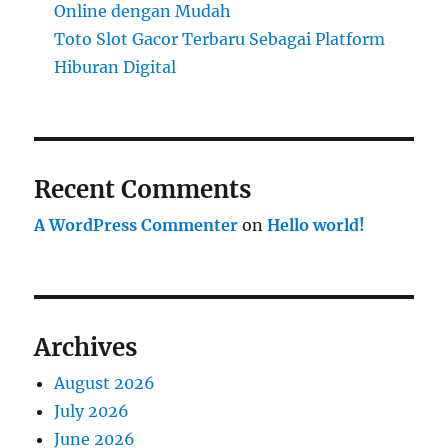
Online dengan Mudah
Toto Slot Gacor Terbaru Sebagai Platform
Hiburan Digital
Recent Comments
A WordPress Commenter
on
Hello world!
Archives
August 2026
July 2026
June 2026