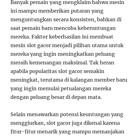
Banyak pemain yang mengklaim bahwa mesin
ini mampu memberikan putaran yang
menguntungkan secara konsisten, bahkan di
saat pemain baru mencoba keberuntungan
mereka. Faktor keberhasilan ini membuat
mesin slot gacor menjadi pilihan utama untuk
mereka yang ingin meningkatkan peluang
meraih kemenangan maksimal. Tak heran
apabila popularitas slot gacor semakin
meningkat, terutama di kalangan member baru
yang ingin memulai petualangan mereka
dengan peluang besar di depan mata.
Selain menawarkan potensi keuntungan yang
menggiurkan, slot gacor juga dikenal karena
fitur-fitur menarik yang mampu memanjakan