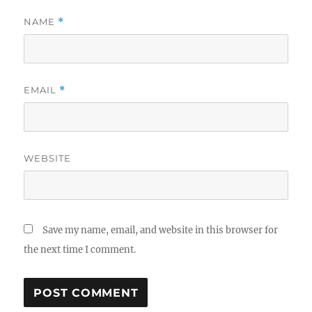
NAME
*
EMAIL
*
WEBSITE
Save my name, email, and website in this browser for
the next time I comment.