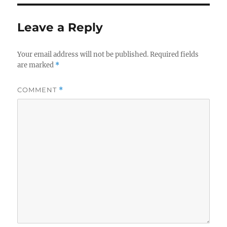
Leave a Reply
Your email address will not be published.
Required fields
are marked
*
COMMENT
*