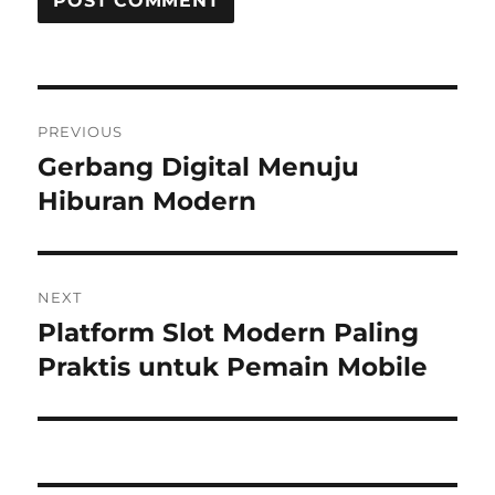
Post
PREVIOUS
navigation
Gerbang Digital Menuju
Previous
post:
Hiburan Modern
NEXT
Platform Slot Modern Paling
Next
post:
Praktis untuk Pemain Mobile