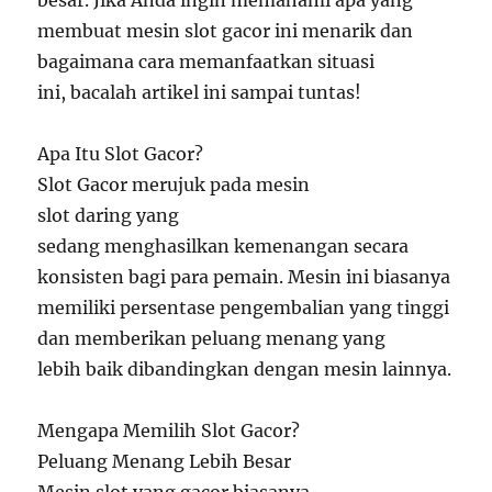
besar. Jika Anda ingin memahami apa yang
membuat mesin slot gacor ini menarik dan
bagaimana cara memanfaatkan situasi
ini, bacalah artikel ini sampai tuntas!
Apa Itu Slot Gacor?
Slot Gacor merujuk pada mesin
slot daring yang
sedang menghasilkan kemenangan secara
konsisten bagi para pemain. Mesin ini biasanya
memiliki persentase pengembalian yang tinggi
dan memberikan peluang menang yang
lebih baik dibandingkan dengan mesin lainnya.
Mengapa Memilih Slot Gacor?
Peluang Menang Lebih Besar