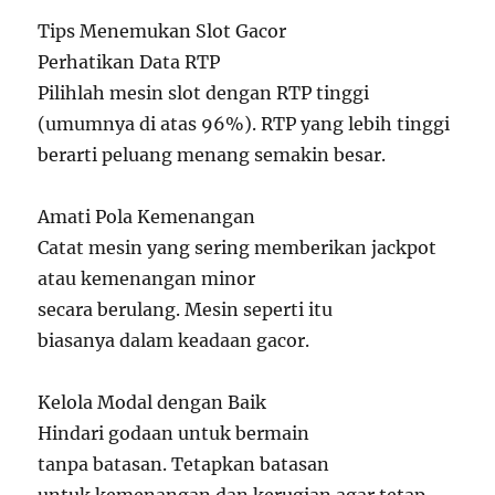
Tips Menemukan Slot Gacor
Perhatikan Data RTP
Pilihlah mesin slot dengan RTP tinggi
(umumnya di atas 96%). RTP yang lebih tinggi
berarti peluang menang semakin besar.
Amati Pola Kemenangan
Catat mesin yang sering memberikan jackpot
atau kemenangan minor
secara berulang. Mesin seperti itu
biasanya dalam keadaan gacor.
Kelola Modal dengan Baik
Hindari godaan untuk bermain
tanpa batasan. Tetapkan batasan