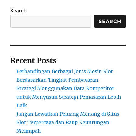
Search
SEARCH
Recent Posts
Perbandingan Berbagai Jenis Mesin Slot
Berdasarkan Tingkat Pembayaran
Strategi Menggunakan Data Kompetitor
untuk Menyusun Strategi Pemasaran Lebih
Baik
Jangan Lewatkan Peluang Menang di Situs
Slot Terpercaya dan Raup Keuntungan
Melimpah