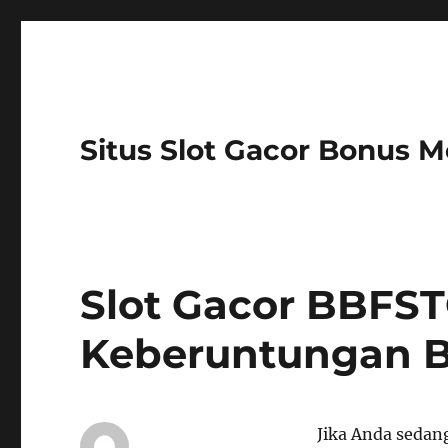
Situs Slot Gacor Bonus 
Slot Gacor BBFS
Keberuntungan 
Jika Anda sedan