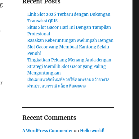
Recent Posts
ng
Link Slot 2026 Terbaru dengan Dukungan
Transaksi QRIS
Situs Slot Gacor Hari Ini Dengan Tampilan
n
Profesional
Rasakan Keberuntungan Melimpah Dengan
Slot Gacor yang Membuat Kantong Selalu
Penuh!
Tingkatkan Peluang Menang Anda dengan
Strategi Memilih Slot Gacor yang Paling
Menguntungkan
เปิดเผยแนวคิดใหม่ที่ช่วยให้คุณพร้อมคว้ารางวัล
r
ผ่านประสบการณ์ สล็อต ที่แตกต่าง
Recent Comments
A WordPress Commenter
on
Hello world!