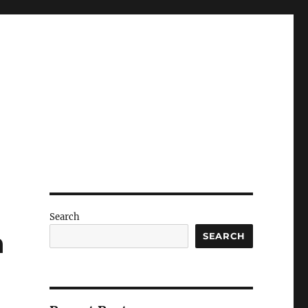
a
Search
a
SEARCH