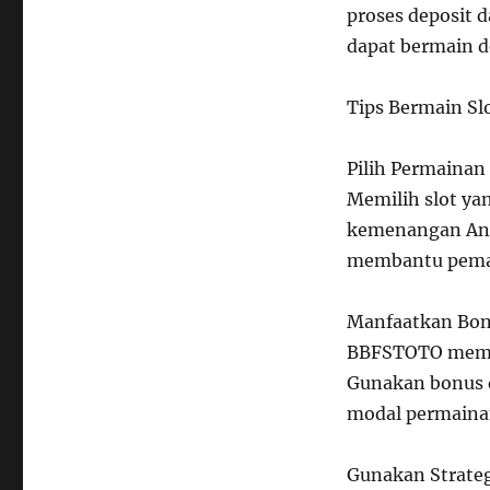
proses deposit 
dapat bermain 
Tips Bermain S
Pilih Permainan
Memilih slot ya
kemenangan And
membantu pemai
Manfaatkan Bon
BBFSTOTO memil
Gunakan bonus d
modal permaina
Gunakan Strateg