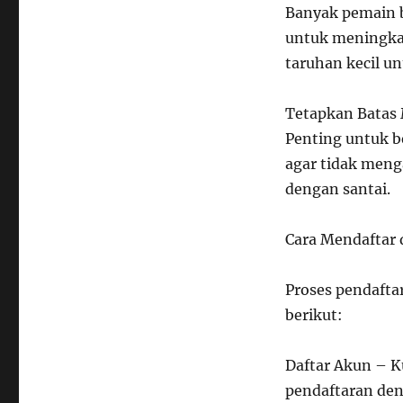
Banyak pemain 
untuk meningka
taruhan kecil u
Tetapkan Batas
Penting untuk b
agar tidak meng
dengan santai.
Cara Mendaftar
Proses pendafta
berikut:
Daftar Akun – K
pendaftaran den