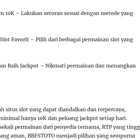
m 10K – Lakukan setoran sesuai dengan metode yang
Slot Favorit – Pilih dari berbagai permainan slot yang
dan Raih Jackpot – Nikmati permainan dan menangkan
 situs slot yang dapat diandalkan dan terpercaya,
minimal hanya 10K dan peluang jackpot setiap hari.
ekali permainan dari penyedia ternama, RTP yang tingg
 yang aman, BBFSTOTO menjadi pilihan yang sempurna