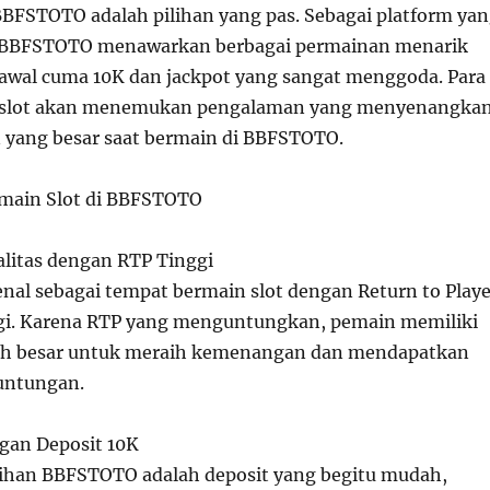
BFSTOTO adalah pilihan yang pas. Sebagai platform ya
, BBFSTOTO menawarkan berbagai permainan menarik
awal cuma 10K dan jackpot yang sangat menggoda. Para
 slot akan menemukan pengalaman yang menyenangka
yang besar saat bermain di BBFSTOTO.
main Slot di BBFSTOTO
alitas dengan RTP Tinggi
al sebagai tempat bermain slot dengan Return to Playe
gi. Karena RTP yang menguntungkan, pemain memiliki
ih besar untuk meraih kemenangan dan mendapatkan
untungan.
gan Deposit 10K
bihan BBFSTOTO adalah deposit yang begitu mudah,