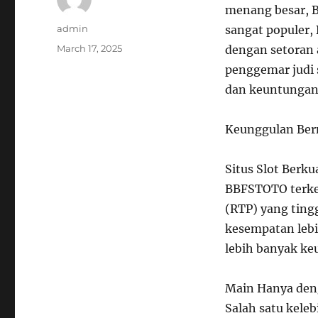
menang besar, B
Author
admin
sangat populer
Posted
March 17, 2025
dengan setoran 
on
penggemar judi
dan keuntungan 
Keunggulan Ber
Situs Slot Berku
BBFSTOTO terken
(RTP) yang ting
kesempatan leb
lebih banyak ke
Main Hanya den
Salah satu kele