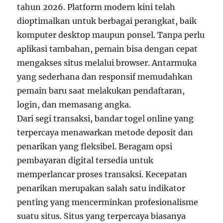
tahun 2026. Platform modern kini telah
dioptimalkan untuk berbagai perangkat, baik
komputer desktop maupun ponsel. Tanpa perlu
aplikasi tambahan, pemain bisa dengan cepat
mengakses situs melalui browser. Antarmuka
yang sederhana dan responsif memudahkan
pemain baru saat melakukan pendaftaran,
login, dan memasang angka.
Dari segi transaksi, bandar togel online yang
terpercaya menawarkan metode deposit dan
penarikan yang fleksibel. Beragam opsi
pembayaran digital tersedia untuk
memperlancar proses transaksi. Kecepatan
penarikan merupakan salah satu indikator
penting yang mencerminkan profesionalisme
suatu situs. Situs yang terpercaya biasanya