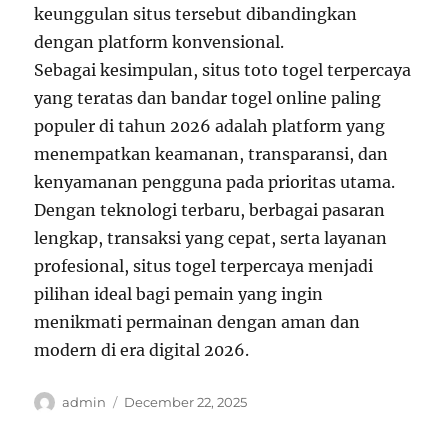
keunggulan situs tersebut dibandingkan
dengan platform konvensional.
Sebagai kesimpulan, situs toto togel terpercaya
yang teratas dan bandar togel online paling
populer di tahun 2026 adalah platform yang
menempatkan keamanan, transparansi, dan
kenyamanan pengguna pada prioritas utama.
Dengan teknologi terbaru, berbagai pasaran
lengkap, transaksi yang cepat, serta layanan
profesional, situs togel terpercaya menjadi
pilihan ideal bagi pemain yang ingin
menikmati permainan dengan aman dan
modern di era digital 2026.
Author
Posted
admin
December 22, 2025
on