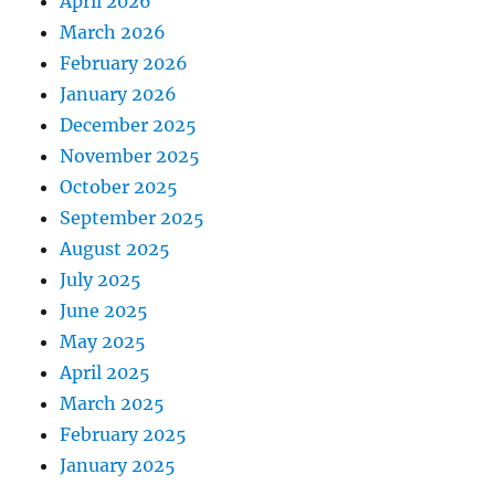
April 2026
March 2026
February 2026
January 2026
December 2025
November 2025
October 2025
September 2025
August 2025
July 2025
June 2025
May 2025
April 2025
March 2025
February 2025
January 2025