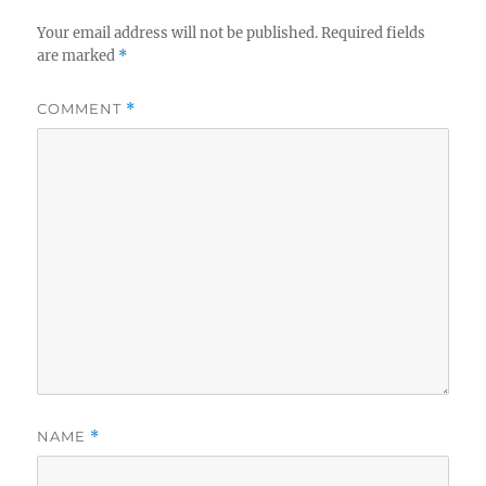
Your email address will not be published.
Required fields
are marked
*
COMMENT
*
NAME
*