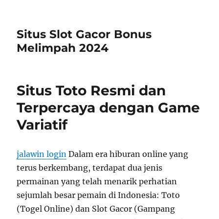
Situs Slot Gacor Bonus
Melimpah 2024
Situs Toto Resmi dan
Terpercaya dengan Game
Variatif
jalawin login
Dalam era hiburan online yang
terus berkembang, terdapat dua jenis
permainan yang telah menarik perhatian
sejumlah besar pemain di Indonesia: Toto
(Togel Online) dan Slot Gacor (Gampang