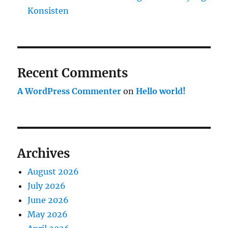
Konsisten
Recent Comments
A WordPress Commenter
on
Hello world!
Archives
August 2026
July 2026
June 2026
May 2026