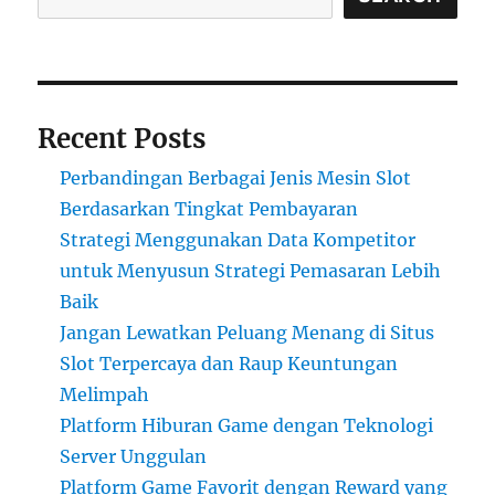
Recent Posts
Perbandingan Berbagai Jenis Mesin Slot
Berdasarkan Tingkat Pembayaran
Strategi Menggunakan Data Kompetitor
untuk Menyusun Strategi Pemasaran Lebih
Baik
Jangan Lewatkan Peluang Menang di Situs
Slot Terpercaya dan Raup Keuntungan
Melimpah
Platform Hiburan Game dengan Teknologi
Server Unggulan
Platform Game Favorit dengan Reward yang