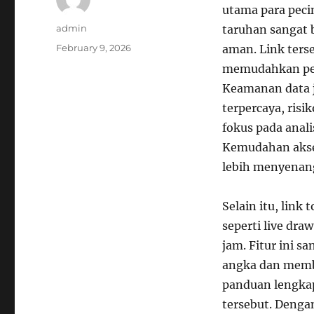
utama para peci
Author
admin
taruhan sangat 
Posted
February 9, 2026
aman. Link ters
on
memudahkan pem
Keamanan data j
terpercaya, ris
fokus pada anal
Kemudahan akse
lebih menyenan
Selain itu, lin
seperti live dra
jam. Fitur ini
angka dan membu
panduan lengkap
tersebut. Denga