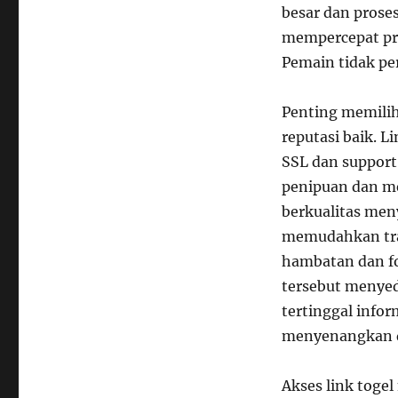
besar dan proses
mempercepat pro
Pemain tidak pe
Penting memilih
reputasi baik. 
SSL dan support 
penipuan dan men
berkualitas me
memudahkan tra
hambatan dan fo
tersebut menyed
tertinggal info
menyenangkan 
Akses link toge