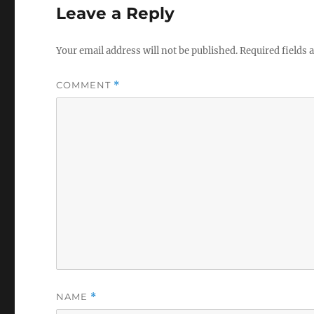
Leave a Reply
Your email address will not be published.
Required fields
COMMENT
*
NAME
*