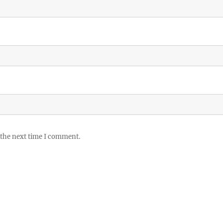
 the next time I comment.