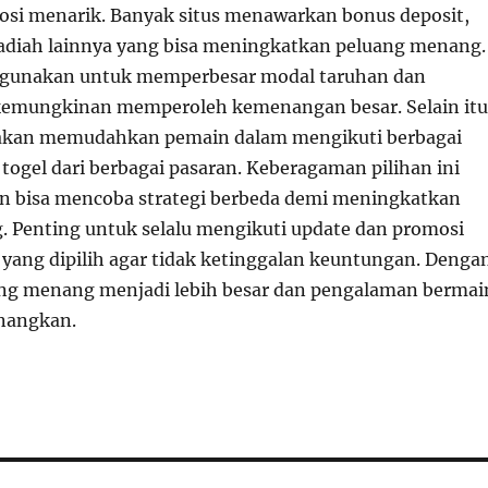
si menarik. Banyak situs menawarkan bonus deposit,
adiah lainnya yang bisa meningkatkan peluang menang.
digunakan untuk memperbesar modal taruhan dan
emungkinan memperoleh kemenangan besar. Selain itu
t akan memudahkan pemain dalam mengikuti berbagai
togel dari berbagai pasaran. Keberagaman pilihan ini
 bisa mencoba strategi berbeda demi meningkatkan
 Penting untuk selalu mengikuti update dan promosi
k yang dipilih agar tidak ketinggalan keuntungan. Denga
ang menang menjadi lebih besar dan pengalaman bermai
nangkan.