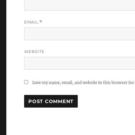
EMAIL
*
WEBSITE
Save my name, email, and website in this browser for