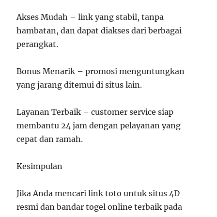
Akses Mudah – link yang stabil, tanpa
hambatan, dan dapat diakses dari berbagai
perangkat.
Bonus Menarik – promosi menguntungkan
yang jarang ditemui di situs lain.
Layanan Terbaik – customer service siap
membantu 24 jam dengan pelayanan yang
cepat dan ramah.
Kesimpulan
Jika Anda mencari link toto untuk situs 4D
resmi dan bandar togel online terbaik pada