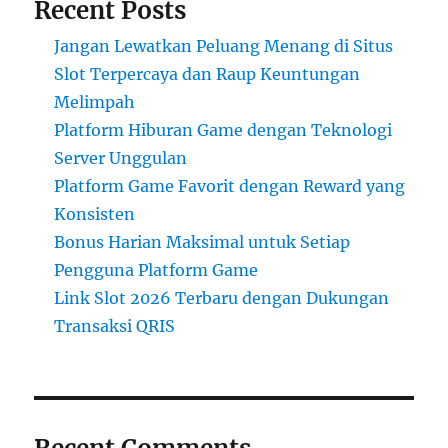
Recent Posts
Jangan Lewatkan Peluang Menang di Situs
Slot Terpercaya dan Raup Keuntungan
Melimpah
Platform Hiburan Game dengan Teknologi
Server Unggulan
Platform Game Favorit dengan Reward yang
Konsisten
Bonus Harian Maksimal untuk Setiap
Pengguna Platform Game
Link Slot 2026 Terbaru dengan Dukungan
Transaksi QRIS