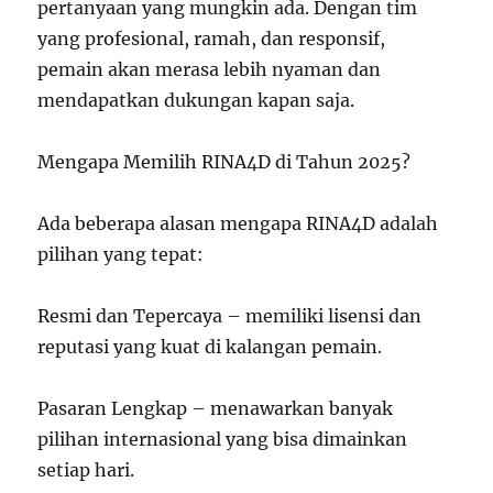
pertanyaan yang mungkin ada. Dengan tim
yang profesional, ramah, dan responsif,
pemain akan merasa lebih nyaman dan
mendapatkan dukungan kapan saja.
Mengapa Memilih RINA4D di Tahun 2025?
Ada beberapa alasan mengapa RINA4D adalah
pilihan yang tepat:
Resmi dan Tepercaya – memiliki lisensi dan
reputasi yang kuat di kalangan pemain.
Pasaran Lengkap – menawarkan banyak
pilihan internasional yang bisa dimainkan
setiap hari.