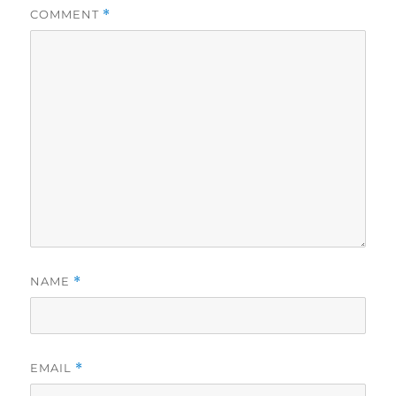
COMMENT
*
NAME
*
EMAIL
*