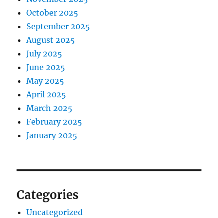
October 2025
September 2025
August 2025
July 2025
June 2025
May 2025
April 2025
March 2025
February 2025
January 2025
Categories
Uncategorized