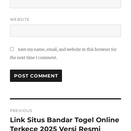
WEBSITE
Save my name, email, and website in this browser for
the next time I comment.
Post
PREVIOUS
navigation
Link Situs Bandar Togel Online
Previous
post:
Terkece 2025 Versi Resmi