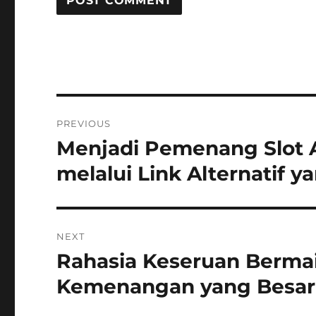
Post
PREVIOUS
navigation
Menjadi Pemenang Slot
Previous
post:
melalui Link Alternatif 
NEXT
Rahasia Keseruan Bermai
Next
post:
Kemenangan yang Besar