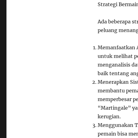
Strategi Bermai
Ada beberapa st
peluang menang
Memanfaatkan Ana
untuk melihat p
menganalisis da
baik tentang an
Menerapkan Sis
membantu pemai
memperbesar pe
“Martingale” y
kerugian.
Menggunakan Te
pemain bisa men