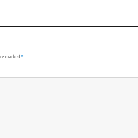
 are marked
*