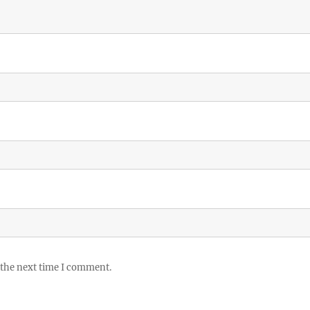
 the next time I comment.