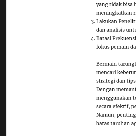
yang tidak bisa
meningkatkan ri
Lakukan Penelit
dan analisis un
Batasi Frekuens
fokus pemain d
Bermain tarung
mencari keberu
strategi dan ti
Dengan memanfaa
menggunakan tek
secara efektif,
Namun, penting 
batas taruhan a