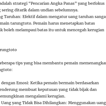
adalah strategi “Pencarian Angka Panas” yang berfokus
 sering ditarik dalam undian sebelumnya.
g Taruhan: Efektif dalam mengatur uang taruhan sanga
rmain tarungtoto. Pemain harus menetapkan batas
ak boleh melampaui batas itu untuk mencegah kerugian
arungtoto
 beberapa tips yang bisa membantu pemain memenangka
ngtoto:
 dengan Emosi: Ketika pemain bermain berdasarkan
enderung membuat keputusan yang tidak bijak dan
emungkinan mengalami kerugian.
 Uang yang Tidak Bisa Dihilangkan: Menggunakan uang