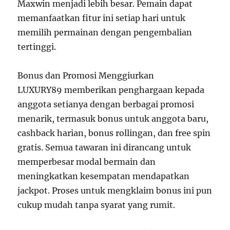
Maxwin menjadi lebih besar. Pemain dapat
memanfaatkan fitur ini setiap hari untuk
memilih permainan dengan pengembalian
tertinggi.
Bonus dan Promosi Menggiurkan
LUXURY89 memberikan penghargaan kepada
anggota setianya dengan berbagai promosi
menarik, termasuk bonus untuk anggota baru,
cashback harian, bonus rollingan, dan free spin
gratis. Semua tawaran ini dirancang untuk
memperbesar modal bermain dan
meningkatkan kesempatan mendapatkan
jackpot. Proses untuk mengklaim bonus ini pun
cukup mudah tanpa syarat yang rumit.