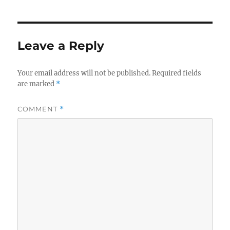
Leave a Reply
Your email address will not be published.
Required fields
are marked
*
COMMENT
*