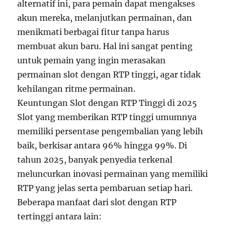
alternatif ini, para pemain dapat mengakses
akun mereka, melanjutkan permainan, dan
menikmati berbagai fitur tanpa harus
membuat akun baru. Hal ini sangat penting
untuk pemain yang ingin merasakan
permainan slot dengan RTP tinggi, agar tidak
kehilangan ritme permainan.
Keuntungan Slot dengan RTP Tinggi di 2025
Slot yang memberikan RTP tinggi umumnya
memiliki persentase pengembalian yang lebih
baik, berkisar antara 96% hingga 99%. Di
tahun 2025, banyak penyedia terkenal
meluncurkan inovasi permainan yang memiliki
RTP yang jelas serta pembaruan setiap hari.
Beberapa manfaat dari slot dengan RTP
tertinggi antara lain: