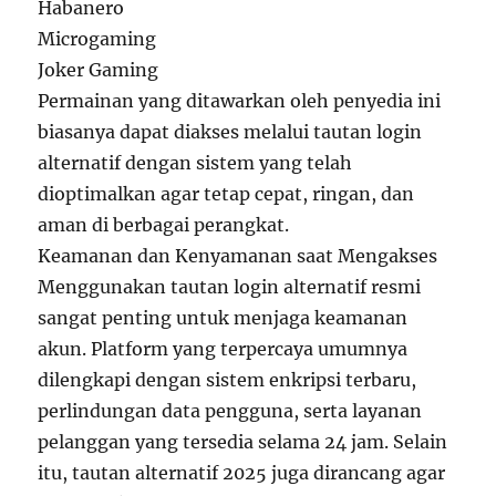
Habanero
Microgaming
Joker Gaming
Permainan yang ditawarkan oleh penyedia ini
biasanya dapat diakses melalui tautan login
alternatif dengan sistem yang telah
dioptimalkan agar tetap cepat, ringan, dan
aman di berbagai perangkat.
Keamanan dan Kenyamanan saat Mengakses
Menggunakan tautan login alternatif resmi
sangat penting untuk menjaga keamanan
akun. Platform yang terpercaya umumnya
dilengkapi dengan sistem enkripsi terbaru,
perlindungan data pengguna, serta layanan
pelanggan yang tersedia selama 24 jam. Selain
itu, tautan alternatif 2025 juga dirancang agar