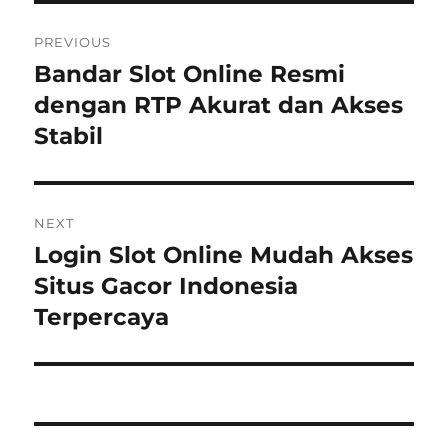
Post
PREVIOUS
navigation
Bandar Slot Online Resmi
Previous
post:
dengan RTP Akurat dan Akses
Stabil
NEXT
Login Slot Online Mudah Akses
Next
post:
Situs Gacor Indonesia
Terpercaya