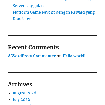
Server Unggulan
Platform Game Favorit dengan Reward yang
Konsisten
Recent Comments
A WordPress Commenter
on
Hello world!
Archives
August 2026
July 2026