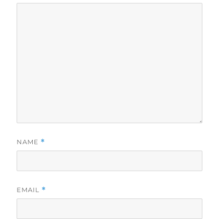
NAME
*
EMAIL
*