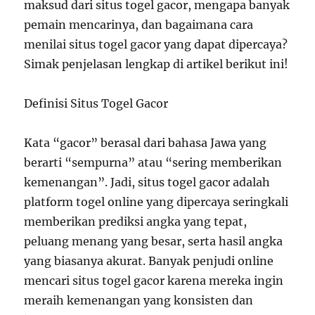
maksud dari situs togel gacor, mengapa banyak
pemain mencarinya, dan bagaimana cara
menilai situs togel gacor yang dapat dipercaya?
Simak penjelasan lengkap di artikel berikut ini!
Definisi Situs Togel Gacor
Kata “gacor” berasal dari bahasa Jawa yang
berarti “sempurna” atau “sering memberikan
kemenangan”. Jadi, situs togel gacor adalah
platform togel online yang dipercaya seringkali
memberikan prediksi angka yang tepat,
peluang menang yang besar, serta hasil angka
yang biasanya akurat. Banyak penjudi online
mencari situs togel gacor karena mereka ingin
meraih kemenangan yang konsisten dan