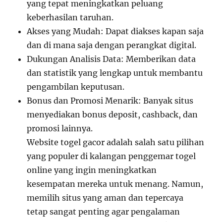
yang tepat meningkatkan peluang
keberhasilan taruhan.
Akses yang Mudah: Dapat diakses kapan saja
dan di mana saja dengan perangkat digital.
Dukungan Analisis Data: Memberikan data
dan statistik yang lengkap untuk membantu
pengambilan keputusan.
Bonus dan Promosi Menarik: Banyak situs
menyediakan bonus deposit, cashback, dan
promosi lainnya.
Website togel gacor adalah salah satu pilihan
yang populer di kalangan penggemar togel
online yang ingin meningkatkan
kesempatan mereka untuk menang. Namun,
memilih situs yang aman dan tepercaya
tetap sangat penting agar pengalaman