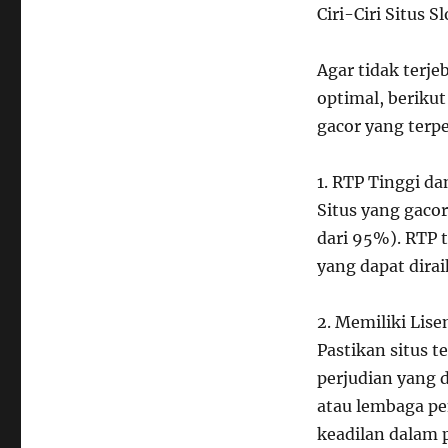
Ciri-Ciri Situs 
Agar tidak terj
optimal, berikut
gacor yang terp
1. RTP Tinggi da
Situs yang gaco
dari 95%). RTP
yang dapat dira
2. Memiliki Lise
Pastikan situs t
perjudian yang 
atau lembaga pe
keadilan dalam