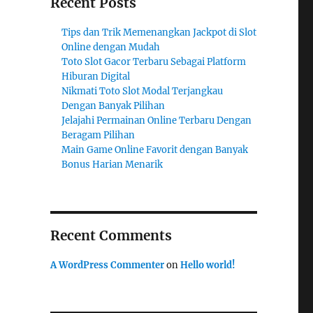
Recent Posts
Tips dan Trik Memenangkan Jackpot di Slot
Online dengan Mudah
Toto Slot Gacor Terbaru Sebagai Platform
Hiburan Digital
Nikmati Toto Slot Modal Terjangkau
Dengan Banyak Pilihan
Jelajahi Permainan Online Terbaru Dengan
Beragam Pilihan
Main Game Online Favorit dengan Banyak
Bonus Harian Menarik
Recent Comments
A WordPress Commenter
on
Hello world!