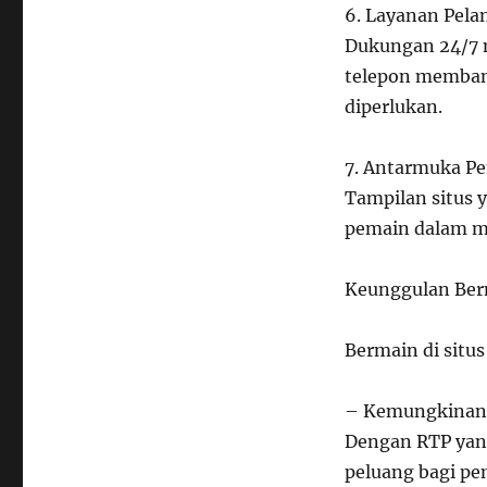
6. Layanan Pela
Dukungan 24/7 m
telepon memban
diperlukan.
7. Antarmuka P
Tampilan situs
pemain dalam m
Keunggulan Berm
Bermain di situ
– Kemungkinan 
Dengan RTP yang
peluang bagi p