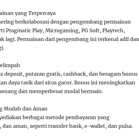
mainan yang Terpercaya
r sering berkolaborasi dengan pengembang permainan
ti Pragmatic Play, Microgaming, PG Soft, Playtech,
k lagi. Permainan dari pengembang ini terkenal adil da
i.
Melimpah
 deposit, putaran gratis, cashback, dan beragam bonus
an daya tarik dari situs gacor. Bonus ini meningkatkan
menang dan memperbesar modal bermain.
ang Mudah dan Aman
nyediakan berbagai metode pembayaran yang
i, dan aman, seperti transfer bank, e-wallet, dan pulsa.