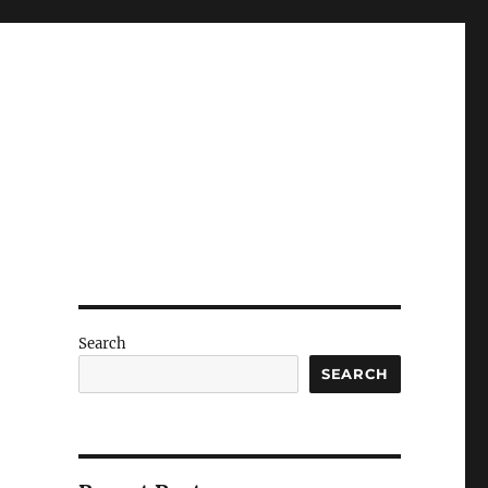
Search
SEARCH