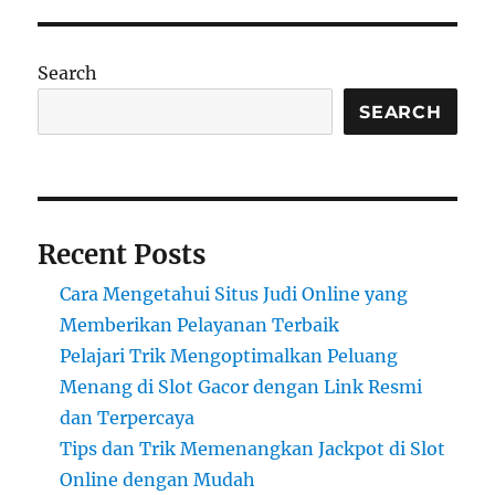
Search
SEARCH
Recent Posts
Cara Mengetahui Situs Judi Online yang
Memberikan Pelayanan Terbaik
Pelajari Trik Mengoptimalkan Peluang
Menang di Slot Gacor dengan Link Resmi
dan Terpercaya
Tips dan Trik Memenangkan Jackpot di Slot
Online dengan Mudah