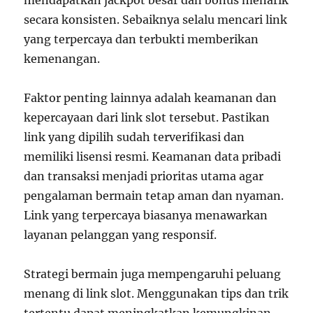
mendapatkan jackpot besar dan bonus menarik
secara konsisten. Sebaiknya selalu mencari link
yang terpercaya dan terbukti memberikan
kemenangan.
Faktor penting lainnya adalah keamanan dan
kepercayaan dari link slot tersebut. Pastikan
link yang dipilih sudah terverifikasi dan
memiliki lisensi resmi. Keamanan data pribadi
dan transaksi menjadi prioritas utama agar
pengalaman bermain tetap aman dan nyaman.
Link yang terpercaya biasanya menawarkan
layanan pelanggan yang responsif.
Strategi bermain juga mempengaruhi peluang
menang di link slot. Menggunakan tips dan trik