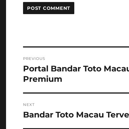
Post
PREVIOUS
navigation
Portal Bandar Toto Mac
Previous
post:
Premium
NEXT
Bandar Toto Macau Terver
Next
post: