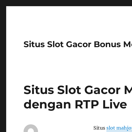
Situs Slot Gacor Bonus 
Situs Slot Gacor 
dengan RTP Live
Situs
slot mahj