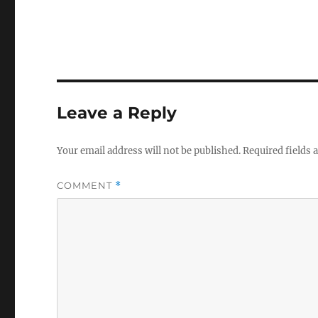
Leave a Reply
Your email address will not be published.
Required fields
COMMENT
*