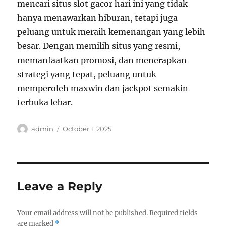
mencari situs slot gacor hari ini yang tidak
hanya menawarkan hiburan, tetapi juga
peluang untuk meraih kemenangan yang lebih
besar. Dengan memilih situs yang resmi,
memanfaatkan promosi, dan menerapkan
strategi yang tepat, peluang untuk
memperoleh maxwin dan jackpot semakin
terbuka lebar.
Author
Posted
admin
October 1, 2025
on
Leave a Reply
Your email address will not be published.
Required fields
are marked
*