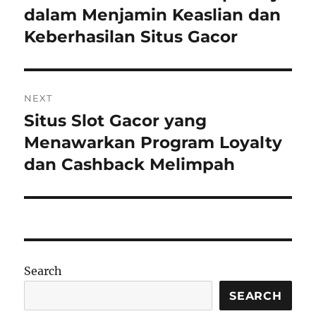
post:
dalam Menjamin Keaslian dan
Keberhasilan Situs Gacor
NEXT
Situs Slot Gacor yang
Next
post:
Menawarkan Program Loyalty
dan Cashback Melimpah
Search
SEARCH