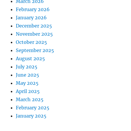
March 2026
February 2026
January 2026
December 2025
November 2025
October 2025
September 2025
August 2025
July 2025
June 2025
May 2025
April 2025
March 2025
February 2025
January 2025