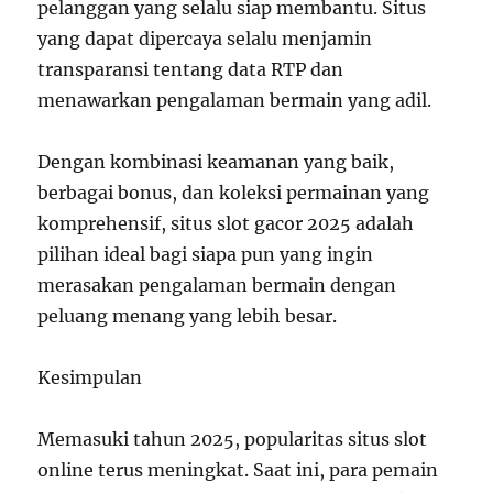
pelanggan yang selalu siap membantu. Situs
yang dapat dipercaya selalu menjamin
transparansi tentang data RTP dan
menawarkan pengalaman bermain yang adil.
Dengan kombinasi keamanan yang baik,
berbagai bonus, dan koleksi permainan yang
komprehensif, situs slot gacor 2025 adalah
pilihan ideal bagi siapa pun yang ingin
merasakan pengalaman bermain dengan
peluang menang yang lebih besar.
Kesimpulan
Memasuki tahun 2025, popularitas situs slot
online terus meningkat. Saat ini, para pemain