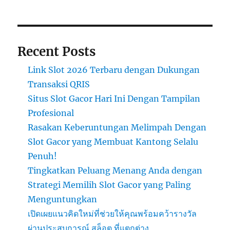
Recent Posts
Link Slot 2026 Terbaru dengan Dukungan
Transaksi QRIS
Situs Slot Gacor Hari Ini Dengan Tampilan
Profesional
Rasakan Keberuntungan Melimpah Dengan
Slot Gacor yang Membuat Kantong Selalu
Penuh!
Tingkatkan Peluang Menang Anda dengan
Strategi Memilih Slot Gacor yang Paling
Menguntungkan
เปิดเผยแนวคิดใหม่ที่ช่วยให้คุณพร้อมคว้ารางวัล
ผ่านประสบการณ์ สล็อต ที่แตกต่าง