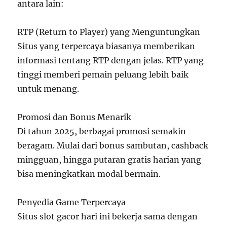
antara lain:
RTP (Return to Player) yang Menguntungkan
Situs yang terpercaya biasanya memberikan
informasi tentang RTP dengan jelas. RTP yang
tinggi memberi pemain peluang lebih baik
untuk menang.
Promosi dan Bonus Menarik
Di tahun 2025, berbagai promosi semakin
beragam. Mulai dari bonus sambutan, cashback
mingguan, hingga putaran gratis harian yang
bisa meningkatkan modal bermain.
Penyedia Game Terpercaya
Situs slot gacor hari ini bekerja sama dengan