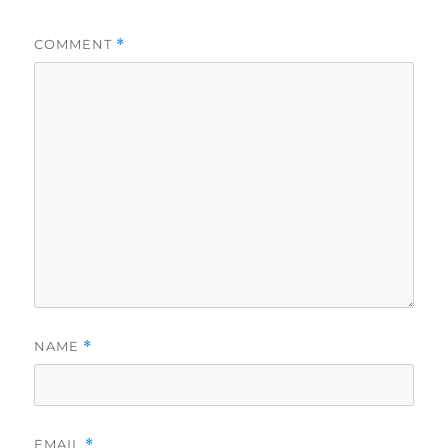
COMMENT
*
NAME
*
EMAIL
*