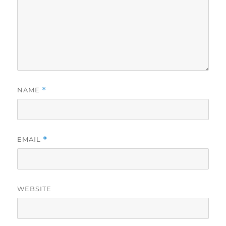
NAME
*
EMAIL
*
WEBSITE