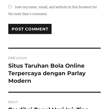
Save my name, email, and website in this browser for
the next time I comment.
Post
PREVIOUS
navigation
Situs Taruhan Bola Online
Previous
post:
Terpercaya dengan Parlay
Modern
NEXT