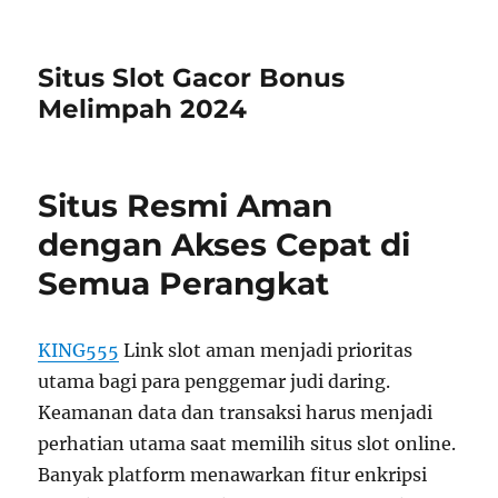
Situs Slot Gacor Bonus
Melimpah 2024
Situs Resmi Aman
dengan Akses Cepat di
Semua Perangkat
KING555
Link slot aman menjadi prioritas
utama bagi para penggemar judi daring.
Keamanan data dan transaksi harus menjadi
perhatian utama saat memilih situs slot online.
Banyak platform menawarkan fitur enkripsi