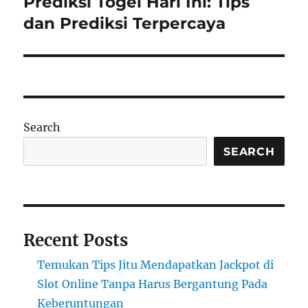
Prediksi Togel Hari Ini: Tips
Next
post:
dan Prediksi Terpercaya
Search
SEARCH
Recent Posts
Temukan Tips Jitu Mendapatkan Jackpot di
Slot Online Tanpa Harus Bergantung Pada
Keberuntungan