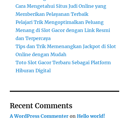
Cara Mengetahui Situs Judi Online yang
Memberikan Pelayanan Terbaik
Pelajari Trik Mengoptimalkan Peluang
Menang di Slot Gacor dengan Link Resmi
dan Terpercaya
Tips dan Trik Memenangkan Jackpot di Slot
Online dengan Mudah
Toto Slot Gacor Terbaru Sebagai Platform
Hiburan Digital
Recent Comments
A WordPress Commenter
on
Hello world!