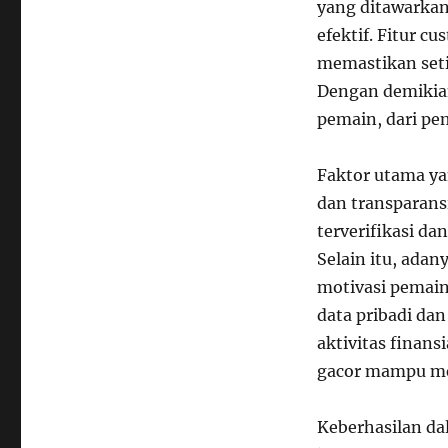
yang ditawarka
efektif. Fitur c
memastikan seti
Dengan demikia
pemain, dari pe
Faktor utama ya
dan transparans
terverifikasi da
Selain itu, ada
motivasi pemain
data pribadi da
aktivitas finans
gacor mampu me
Keberhasilan da