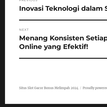
PREVIOUS
navigation
Inovasi Teknologi dalam 
Previous
post:
NEXT
Menang Konsisten Setiap
Next
post:
Online yang Efektif!
Situs Slot Gacor Bonus Melimpah 2024
Proudly powere