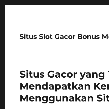
Situs Slot Gacor Bonus 
Situs Gacor yang 
Mendapatkan Ke
Menggunakan Sit