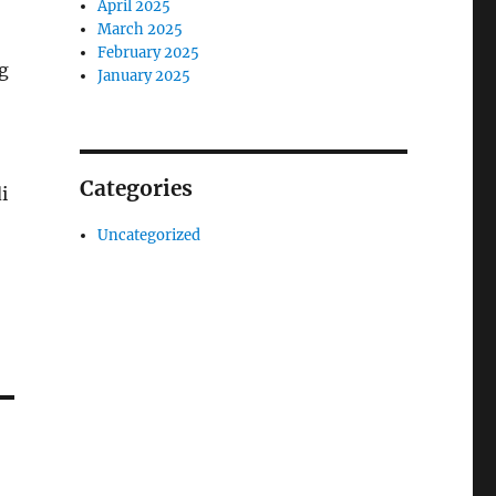
April 2025
March 2025
February 2025
g
January 2025
Categories
i
Uncategorized