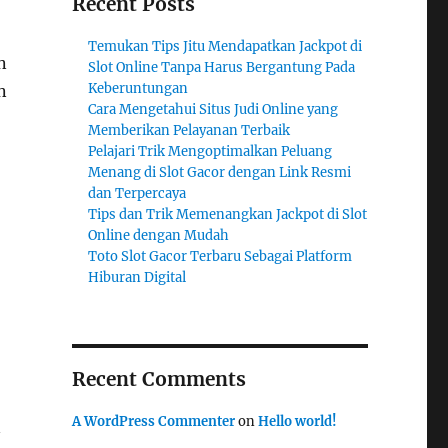
Recent Posts
Temukan Tips Jitu Mendapatkan Jackpot di
n
Slot Online Tanpa Harus Bergantung Pada
Keberuntungan
n
Cara Mengetahui Situs Judi Online yang
Memberikan Pelayanan Terbaik
Pelajari Trik Mengoptimalkan Peluang
Menang di Slot Gacor dengan Link Resmi
dan Terpercaya
Tips dan Trik Memenangkan Jackpot di Slot
Online dengan Mudah
Toto Slot Gacor Terbaru Sebagai Platform
Hiburan Digital
Recent Comments
A WordPress Commenter
on
Hello world!
n