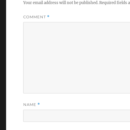
Your email address will not be published.
Required fields
COMMENT
*
NAME
*