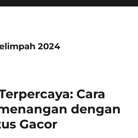
Melimpah 2024
Terpercaya: Cara
menangan dengan
us Gacor