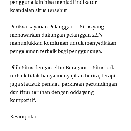
pengguna lain bisa menjadi indikator
keandalan situs tersebut.
Periksa Layanan Pelanggan – Situs yang
menawarkan dukungan pelanggan 24/7
menunjukkan komitmen untuk menyediakan
pengalaman terbaik bagi penggunanya.
Pilih Situs dengan Fitur Beragam – Situs bola
terbaik tidak hanya menyajikan berita, tetapi
juga statistik pemain, perkiraan pertandingan,
dan fitur taruhan dengan odds yang
kompetitif.
Kesimpulan