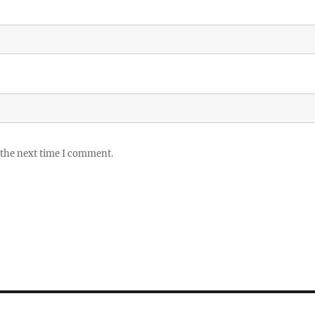
 the next time I comment.