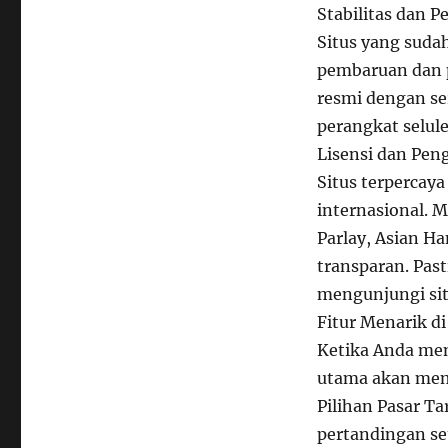
Stabilitas dan 
Situs yang suda
pembaruan dan 
resmi dengan ser
perangkat selule
Lisensi dan Pe
Situs terpercay
internasional. 
Parlay, Asian H
transparan. Pas
mengunjungi sit
Fitur Menarik d
Ketika Anda meng
utama akan memb
Pilihan Pasar T
pertandingan set