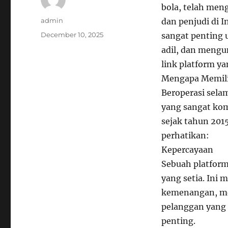
bola, telah men
Author
admin
dan penjudi di 
Posted
December 10, 2025
sangat penting
on
adil, dan mengu
link platform ya
Mengapa Memilih
Beroperasi sela
yang sangat kom
sejak tahun 201
perhatikan:
Kepercayaan
Sebuah platform
yang setia. Ini
kemenangan, mel
pelanggan yang 
penting.