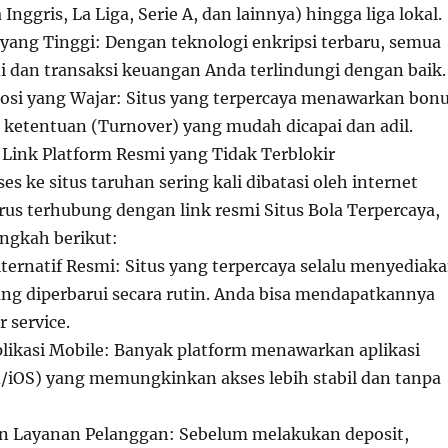
Inggris, La Liga, Serie A, dan lainnya) hingga liga lokal.
ang Tinggi: Dengan teknologi enkripsi terbaru, semua
di dan transaksi keuangan Anda terlindungi dengan baik.
si yang Wajar: Situs yang terpercaya menawarkan bon
ketentuan (Turnover) yang mudah dicapai dan adil.
Link Platform Resmi yang Tidak Terblokir
ses ke situs taruhan sering kali dibatasi oleh internet
erus terhubung dengan link resmi Situs Bola Terpercaya,
angkah berikut:
ternatif Resmi: Situs yang terpercaya selalu menyediak
yang diperbarui secara rutin. Anda bisa mendapatkannya
 service.
plikasi Mobile: Banyak platform menawarkan aplikasi
/iOS) yang memungkinkan akses lebih stabil dan tanpa
an Layanan Pelanggan: Sebelum melakukan deposit,