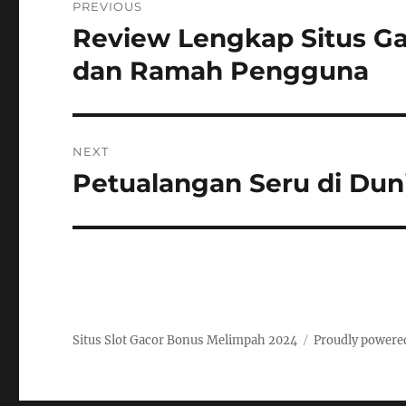
PREVIOUS
navigation
Review Lengkap Situs Ga
Previous
post:
dan Ramah Pengguna
NEXT
Petualangan Seru di Dunia
Next
post:
Situs Slot Gacor Bonus Melimpah 2024
Proudly powere