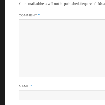
Your email address will not be published.
Required fields
COMMENT
*
NAME
*