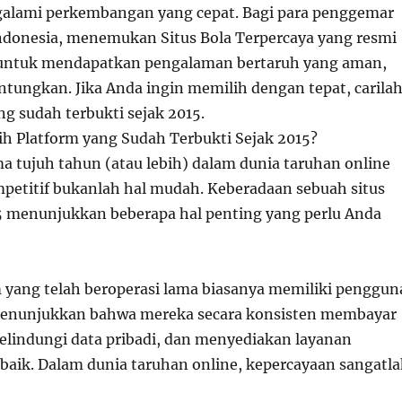
galami perkembangan yang cepat. Bagi para penggemar
Indonesia, menemukan Situs Bola Terpercaya yang resmi
 untuk mendapatkan pengalaman bertaruh yang aman,
ntungkan. Jika Anda ingin memilih dengan tepat, carila
ng sudah terbukti sejak 2015.
 Platform yang Sudah Terbukti Sejak 2015?
ma tujuh tahun (atau lebih) dalam dunia taruhan online
petitif bukanlah hal mudah. Keberadaan sebuah situs
5 menunjukkan beberapa hal penting yang perlu Anda
 yang telah beroperasi lama biasanya memiliki penggun
 menunjukkan bahwa mereka secara konsisten membayar
indungi data pribadi, dan menyediakan layanan
baik. Dalam dunia taruhan online, kepercayaan sangatl