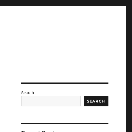
Search
SEARCH