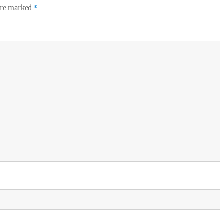
 are marked
*