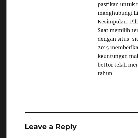
pastikan untuk 
menghubungi Li
Kesimpulan: Pil
Saat memilih te
dengan situs-sit
2015 memberikan
keuntungan maks
bettor telah me
tahun.
Leave a Reply