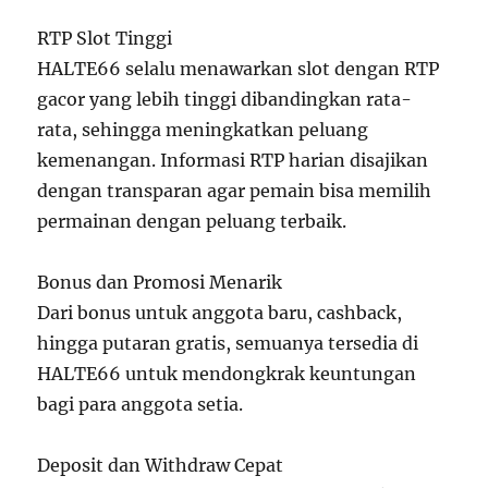
RTP Slot Tinggi
HALTE66 selalu menawarkan slot dengan RTP
gacor yang lebih tinggi dibandingkan rata-
rata, sehingga meningkatkan peluang
kemenangan. Informasi RTP harian disajikan
dengan transparan agar pemain bisa memilih
permainan dengan peluang terbaik.
Bonus dan Promosi Menarik
Dari bonus untuk anggota baru, cashback,
hingga putaran gratis, semuanya tersedia di
HALTE66 untuk mendongkrak keuntungan
bagi para anggota setia.
Deposit dan Withdraw Cepat