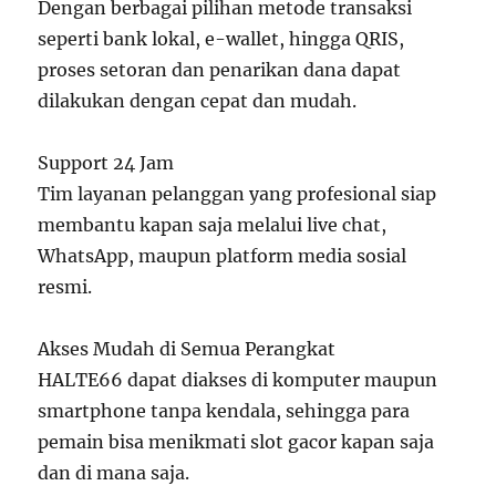
Dengan berbagai pilihan metode transaksi
seperti bank lokal, e-wallet, hingga QRIS,
proses setoran dan penarikan dana dapat
dilakukan dengan cepat dan mudah.
Support 24 Jam
Tim layanan pelanggan yang profesional siap
membantu kapan saja melalui live chat,
WhatsApp, maupun platform media sosial
resmi.
Akses Mudah di Semua Perangkat
HALTE66 dapat diakses di komputer maupun
smartphone tanpa kendala, sehingga para
pemain bisa menikmati slot gacor kapan saja
dan di mana saja.