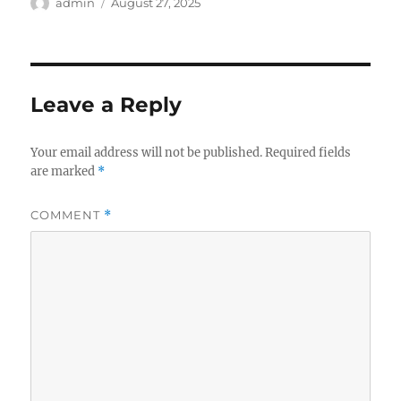
Author
Posted
admin
August 27, 2025
on
Leave a Reply
Your email address will not be published.
Required fields
are marked
*
COMMENT
*