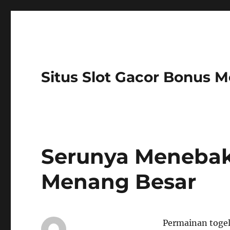
Situs Slot Gacor Bonus 
Serunya Menebak
Menang Besar
Permainan togel