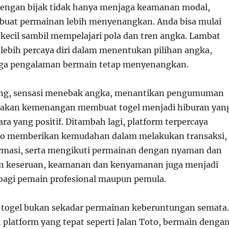
dengan bijak tidak hanya menjaga keamanan modal,
buat permainan lebih menyenangkan. Anda bisa mulai
kecil sambil mempelajari pola dan tren angka. Lambat
 lebih percaya diri dalam menentukan pilihan angka,
aga pengalaman bermain tetap menyenangkan.
ang, sensasi menebak angka, menantikan pengumuman
ayakan kemenangan membuat togel menjadi hiburan yan
ara yang positif. Ditambah lagi, platform terpercaya
oto memberikan kemudahan dalam melakukan transaksi,
rmasi, serta mengikuti permainan dengan nyaman dan
ain keseruan, keamanan dan kenyamanan juga menjadi
 bagi pemain profesional maupun pemula.
 togel bukan sekadar permainan keberuntungan semata.
platform yang tepat seperti Jalan Toto, bermain denga