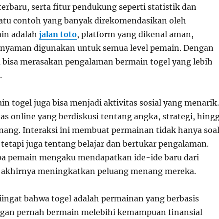
erbaru, serta fitur pendukung seperti statistik dan
 satu contoh yang banyak direkomendasikan oleh
in adalah
jalan toto
, platform yang dikenal aman,
 nyaman digunakan untuk semua level pemain. Dengan
a bisa merasakan pengalaman bermain togel yang lebih
.
ain togel juga bisa menjadi aktivitas sosial yang menarik.
s online yang berdiskusi tentang angka, strategi, hing
ng. Interaksi ini membuat permainan tidak hanya soa
tetapi juga tentang belajar dan bertukar pengalaman.
pa pemain mengaku mendapatkan ide-ide baru dari
 akhirnya meningkatkan peluang menang mereka.
iingat bahwa togel adalah permainan yang berbasis
angan pernah bermain melebihi kemampuan finansial