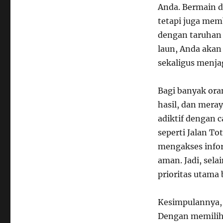
Anda. Bermain 
tetapi juga mem
dengan taruhan 
laun, Anda akan
sekaligus menj
Bagi banyak or
hasil, dan mer
adiktif dengan c
seperti Jalan T
mengakses info
aman. Jadi, sel
prioritas utama
Kesimpulannya,
Dengan memilih 