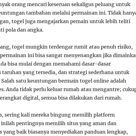
anyak orang mencari keseruan sekaligus peluang untuk
untungan tambahan melalui permainan ini. Tidak hany
gan, togel juga mengajarkan pemain untuk lebih teliti
i pola dan angka.
rang, togel mungkin terdengar rumit atau penuh risiko,
 permainan ini bisa sangat menyenangkan jika dimaink
nda bisa mulai dengan memahami dasar-dasar
 taruhan yang tersedia, dan strategi sederhana untuk
Salah satu keuntungan bermain togel online adalah
. Anda tidak perlu keluar rumah atau mengantre; cuku
angkat digital, semua bisa dilakukan dari rumah.
a, sering kali mereka bingung memilih platform
, inilah pentingnya memilih situs yang aman dan
tus yang baik biasanya menyediakan panduan lengkap,