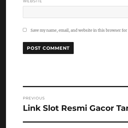
WEBSITE
Save my name, email, and website in this browser for
Post
PREVIOUS
navigation
Link Slot Resmi Gacor T
Previous
post: