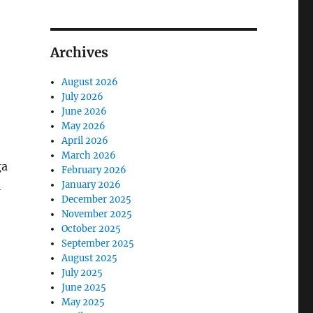
Archives
August 2026
July 2026
June 2026
May 2026
April 2026
March 2026
ga
February 2026
l
January 2026
December 2025
November 2025
October 2025
September 2025
August 2025
July 2025
June 2025
May 2025