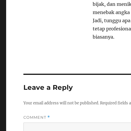
bijak, dan meni
menebak angka 
Jadi, tunggu apa
tetap profesion
biasanya.
Leave a Reply
Your email address will not be published.
Required fields
COMMENT
*