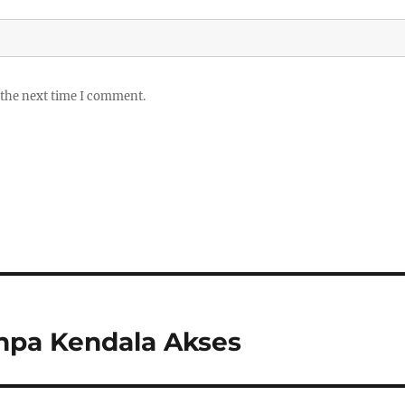
 the next time I comment.
anpa Kendala Akses