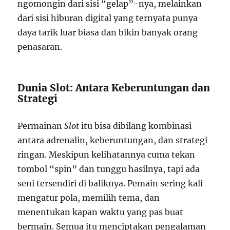
ngomongin dari sisi “gelap”-nya, melainkan
dari sisi hiburan digital yang ternyata punya
daya tarik luar biasa dan bikin banyak orang
penasaran.
Dunia Slot: Antara Keberuntungan dan
Strategi
Permainan
Slot
itu bisa dibilang kombinasi
antara adrenalin, keberuntungan, dan strategi
ringan. Meskipun kelihatannya cuma tekan
tombol “spin” dan tunggu hasilnya, tapi ada
seni tersendiri di baliknya. Pemain sering kali
mengatur pola, memilih tema, dan
menentukan kapan waktu yang pas buat
bermain. Semua itu menciptakan pengalaman