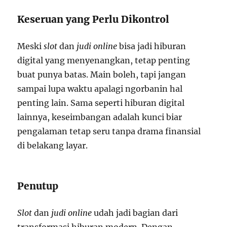
Keseruan yang Perlu Dikontrol
Meski
slot
dan
judi online
bisa jadi hiburan
digital yang menyenangkan, tetap penting
buat punya batas. Main boleh, tapi jangan
sampai lupa waktu apalagi ngorbanin hal
penting lain. Sama seperti hiburan digital
lainnya, keseimbangan adalah kunci biar
pengalaman tetap seru tanpa drama finansial
di belakang layar.
Penutup
Slot
dan
judi online
udah jadi bagian dari