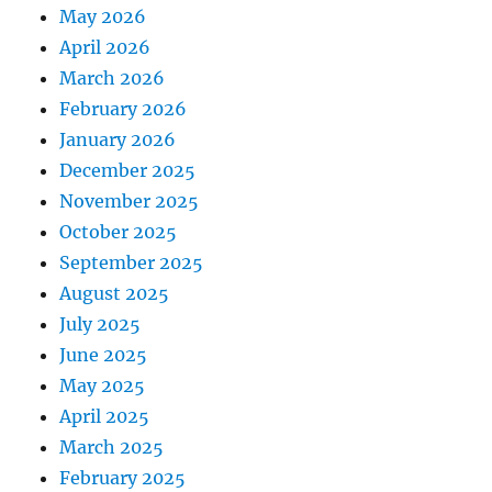
May 2026
April 2026
March 2026
February 2026
January 2026
December 2025
November 2025
October 2025
September 2025
August 2025
July 2025
June 2025
May 2025
April 2025
March 2025
February 2025