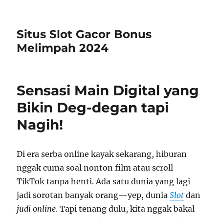
Situs Slot Gacor Bonus
Melimpah 2024
Sensasi Main Digital yang
Bikin Deg-degan tapi
Nagih!
Di era serba online kayak sekarang, hiburan
nggak cuma soal nonton film atau scroll
TikTok tanpa henti. Ada satu dunia yang lagi
jadi sorotan banyak orang—yep, dunia
Slot
dan
judi online
. Tapi tenang dulu, kita nggak bakal