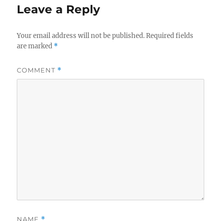
Leave a Reply
Your email address will not be published.
Required fields
are marked
*
COMMENT
*
NAME
*