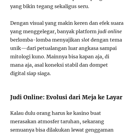
yang bikin tegang sekaligus seru.
Dengan visual yang makin keren dan efek suara
yang menggelegar, banyak platform
judi online
berlomba-lomba menyajikan
slot
dengan tema
unik—dari petualangan luar angkasa sampai
mitologi kuno. Mainnya bisa kapan aja, di
mana aja, asal koneksi stabil dan dompet
digital siap siaga.
Judi Online: Evolusi dari Meja ke Layar
Kalau dulu orang harus ke kasino buat
merasakan atmosfer taruhan, sekarang
semuanya bisa dilakukan lewat genggaman