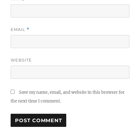
EMAIL
*
WEBSITE
Save my name, email, and website in this browser for
the next time I comment.