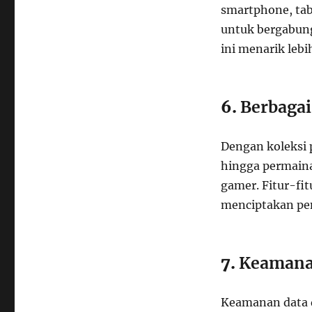
smartphone, tab
untuk bergabung
ini menarik leb
6.
Berbagai
Dengan koleksi 
hingga permaina
gamer. Fitur-fi
menciptakan pe
7.
Keamana
Keamanan data 