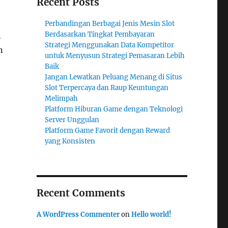
Recent Posts
Perbandingan Berbagai Jenis Mesin Slot
Berdasarkan Tingkat Pembayaran
n
Strategi Menggunakan Data Kompetitor
n
untuk Menyusun Strategi Pemasaran Lebih
Baik
Jangan Lewatkan Peluang Menang di Situs
Slot Terpercaya dan Raup Keuntungan
Melimpah
Platform Hiburan Game dengan Teknologi
Server Unggulan
Platform Game Favorit dengan Reward
yang Konsisten
Recent Comments
A WordPress Commenter
on
Hello world!