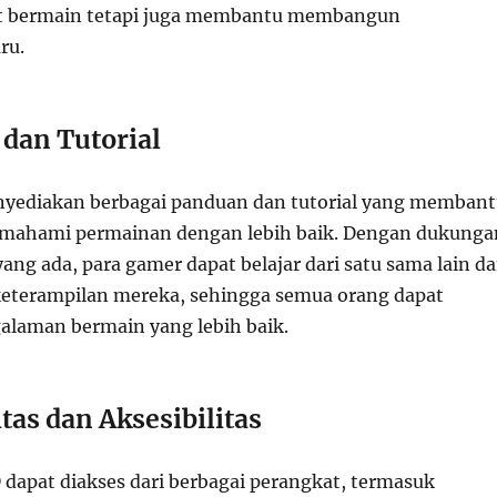
t bermain tetapi juga membantu membangun
ru.
dan Tutorial
nyediakan berbagai panduan dan tutorial yang memban
mahami permainan dengan lebih baik. Dengan dukunga
ang ada, para gamer dapat belajar dari satu sama lain d
eterampilan mereka, sehingga semua orang dapat
laman bermain yang lebih baik.
itas dan Aksesibilitas
 dapat diakses dari berbagai perangkat, termasuk