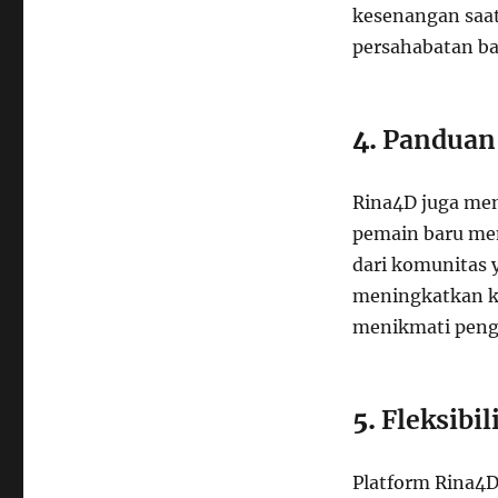
kesenangan saa
persahabatan ba
4.
Panduan 
Rina4D juga me
pemain baru me
dari komunitas y
meningkatkan k
menikmati penga
5.
Fleksibil
Platform Rina4D