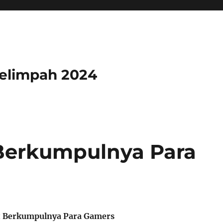
Melimpah 2024
Berkumpulnya Para
 Berkumpulnya Para Gamers