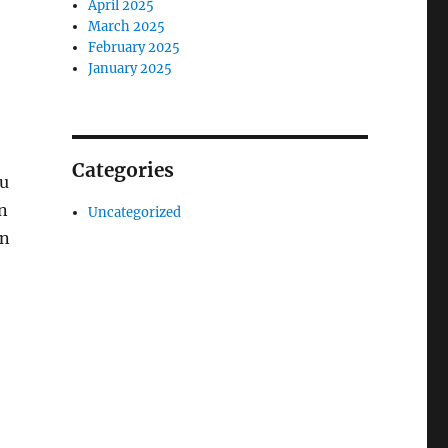
April 2025
March 2025
February 2025
January 2025
Categories
tu
n
Uncategorized
an