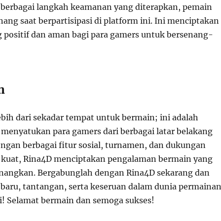
 berbagai langkah keamanan yang diterapkan, pemain
ang saat berpartisipasi di platform ini. Ini menciptakan
 positif dan aman bagi para gamers untuk bersenang-
n
ebih dari sekadar tempat untuk bermain; ini adalah
menyatukan para gamers dari berbagai latar belakang
engan berbagai fitur sosial, turnamen, dan dukungan
 kuat, Rina4D menciptakan pengalaman bermain yang
nangkan. Bergabunglah dengan Rina4D sekarang dan
aru, tantangan, serta keseruan dalam dunia permaina
i! Selamat bermain dan semoga sukses!