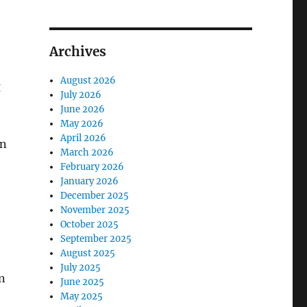
Archives
August 2026
g
July 2026
June 2026
May 2026
April 2026
in
March 2026
February 2026
January 2026
December 2025
November 2025
October 2025
September 2025
August 2025
July 2025
n
June 2025
May 2025