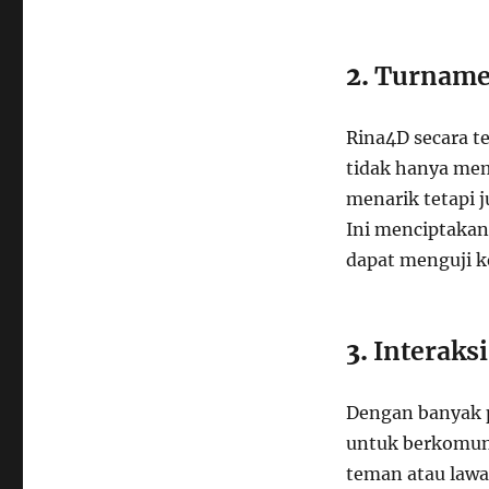
2.
Turname
Rina4D secara t
tidak hanya me
menarik tetapi 
Ini menciptakan
dapat menguji 
3.
Interaksi
Dengan banyak 
untuk berkomuni
teman atau lawa