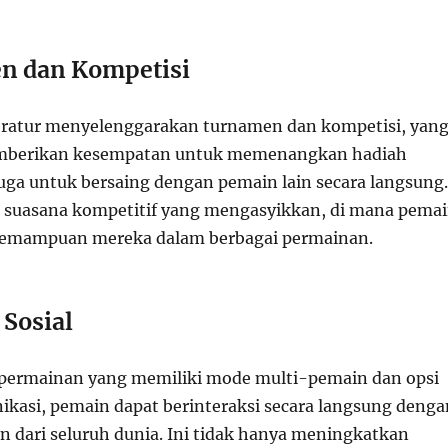
n dan Kompetisi
eratur menyelenggarakan turnamen dan kompetisi, yan
mberikan kesempatan untuk memenangkan hadiah
juga untuk bersaing dengan pemain lain secara langsung.
 suasana kompetitif yang mengasyikkan, di mana pema
kemampuan mereka dalam berbagai permainan.
 Sosial
permainan yang memiliki mode multi-pemain dan opsi
kasi, pemain dapat berinteraksi secara langsung denga
n dari seluruh dunia. Ini tidak hanya meningkatkan