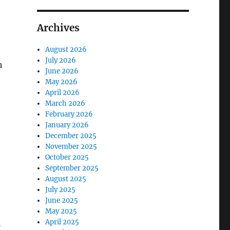
Archives
August 2026
July 2026
h
June 2026
May 2026
April 2026
March 2026
February 2026
January 2026
December 2025
November 2025
October 2025
September 2025
August 2025
July 2025
June 2025
May 2025
i
April 2025