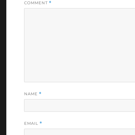
COMMENT
*
NAME
*
EMAIL
*