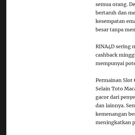
semua orang. Den
bertaruh dan me
kesempatan ema
besar tanpa me
RINA4D sering m
cashback minggu
mempunyai pote
Permainan Slot 
Selain Toto Mac
gacor dari penye
dan lainnya. Se
kemenangan besa
meningkatkan p