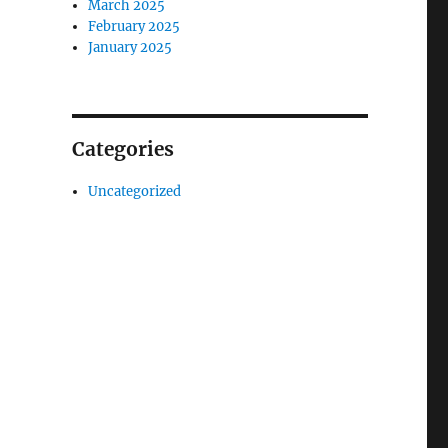
March 2025
February 2025
January 2025
Categories
Uncategorized