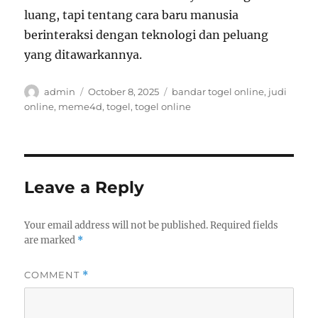
luang, tapi tentang cara baru manusia
berinteraksi dengan teknologi dan peluang
yang ditawarkannya.
Author
Posted
Tags
admin
October 8, 2025
bandar togel online
,
judi
on
online
,
meme4d
,
togel
,
togel online
Leave a Reply
Your email address will not be published.
Required fields
are marked
*
COMMENT
*