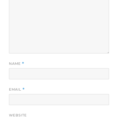
NAME
*
EMAIL
*
WEBSITE