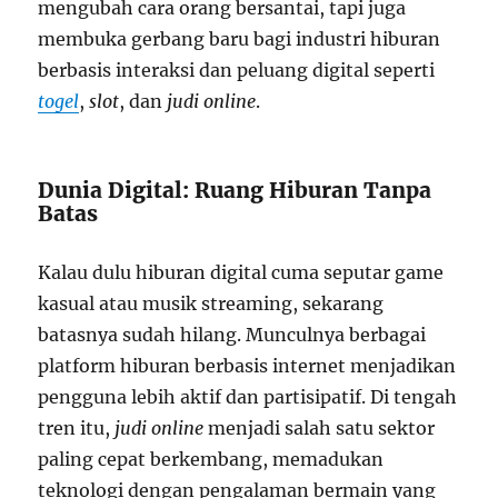
mengubah cara orang bersantai, tapi juga
membuka gerbang baru bagi industri hiburan
berbasis interaksi dan peluang digital seperti
togel
,
slot
, dan
judi online
.
Dunia Digital: Ruang Hiburan Tanpa
Batas
Kalau dulu hiburan digital cuma seputar game
kasual atau musik streaming, sekarang
batasnya sudah hilang. Munculnya berbagai
platform hiburan berbasis internet menjadikan
pengguna lebih aktif dan partisipatif. Di tengah
tren itu,
judi online
menjadi salah satu sektor
paling cepat berkembang, memadukan
teknologi dengan pengalaman bermain yang