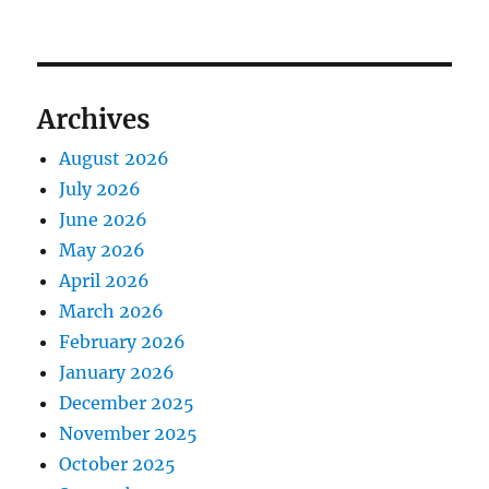
Archives
August 2026
July 2026
June 2026
May 2026
April 2026
March 2026
February 2026
January 2026
December 2025
November 2025
October 2025