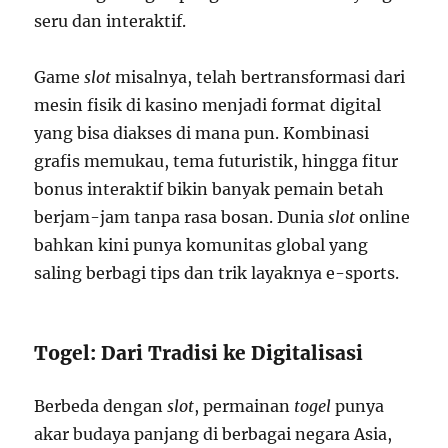
seru dan interaktif.
Game
slot
misalnya, telah bertransformasi dari
mesin fisik di kasino menjadi format digital
yang bisa diakses di mana pun. Kombinasi
grafis memukau, tema futuristik, hingga fitur
bonus interaktif bikin banyak pemain betah
berjam-jam tanpa rasa bosan. Dunia
slot
online
bahkan kini punya komunitas global yang
saling berbagi tips dan trik layaknya e-sports.
Togel: Dari Tradisi ke Digitalisasi
Berbeda dengan
slot
, permainan
togel
punya
akar budaya panjang di berbagai negara Asia,