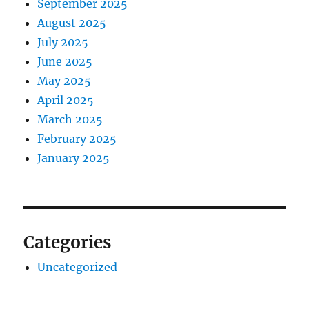
September 2025
August 2025
July 2025
June 2025
May 2025
April 2025
March 2025
February 2025
January 2025
Categories
Uncategorized