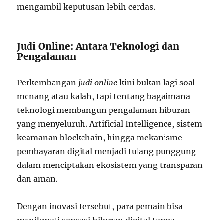
mengambil keputusan lebih cerdas.
Judi Online: Antara Teknologi dan
Pengalaman
Perkembangan
judi online
kini bukan lagi soal
menang atau kalah, tapi tentang bagaimana
teknologi membangun pengalaman hiburan
yang menyeluruh. Artificial Intelligence, sistem
keamanan blockchain, hingga mekanisme
pembayaran digital menjadi tulang punggung
dalam menciptakan ekosistem yang transparan
dan aman.
Dengan inovasi tersebut, para pemain bisa