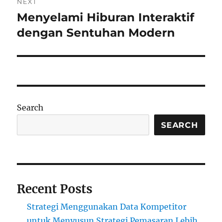
NEXT
Menyelami Hiburan Interaktif
Next
post:
dengan Sentuhan Modern
Search
SEARCH
Recent Posts
Strategi Menggunakan Data Kompetitor
untuk Menyusun Strategi Pemasaran Lebih