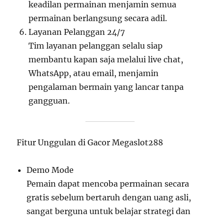
keadilan permainan menjamin semua
permainan berlangsung secara adil.
Layanan Pelanggan 24/7
Tim layanan pelanggan selalu siap
membantu kapan saja melalui live chat,
WhatsApp, atau email, menjamin
pengalaman bermain yang lancar tanpa
gangguan.
Fitur Unggulan di Gacor Megaslot288
Demo Mode
Pemain dapat mencoba permainan secara
gratis sebelum bertaruh dengan uang asli,
sangat berguna untuk belajar strategi dan