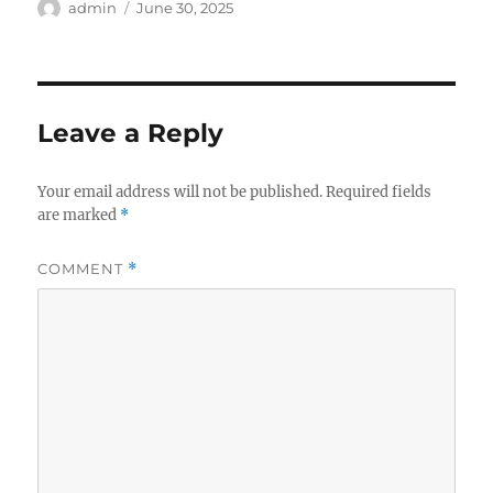
Author
Posted
admin
June 30, 2025
on
Leave a Reply
Your email address will not be published.
Required fields
are marked
*
COMMENT
*