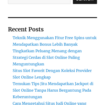
Recent Posts
Teknik Menggunakan Fitur Free Spins untuk
Mendapatkan Bonus Lebih Banyak
Tingkatkan Peluang Menang dengan
Strategi Cerdas di Slot Online Paling
Menguntungkan
Situs Slot Favorit Dengan Koleksi Provider
Slot Online Lengkap
Temukan Tips Jitu Mendapatkan Jackpot di
Slot Online Tanpa Harus Bergantung Pada
Keberuntungan
Cara Mengetahui Situs Judi Online yang