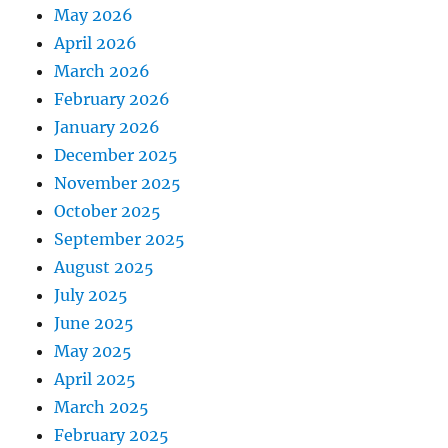
May 2026
April 2026
March 2026
February 2026
January 2026
December 2025
November 2025
October 2025
September 2025
August 2025
July 2025
June 2025
May 2025
April 2025
March 2025
February 2025