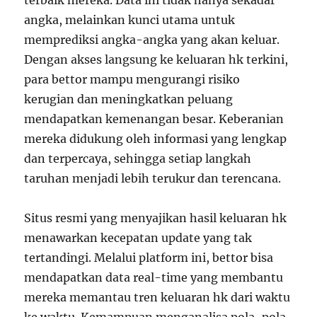
terbaik mereka. Data ini tidak hanya sekadar
angka, melainkan kunci utama untuk
memprediksi angka-angka yang akan keluar.
Dengan akses langsung ke keluaran hk terkini,
para bettor mampu mengurangi risiko
kerugian dan meningkatkan peluang
mendapatkan kemenangan besar. Keberanian
mereka didukung oleh informasi yang lengkap
dan terpercaya, sehingga setiap langkah
taruhan menjadi lebih terukur dan terencana.
Situs resmi yang menyajikan hasil keluaran hk
menawarkan kecepatan update yang tak
tertandingi. Melalui platform ini, bettor bisa
mendapatkan data real-time yang membantu
mereka memantau tren keluaran hk dari waktu