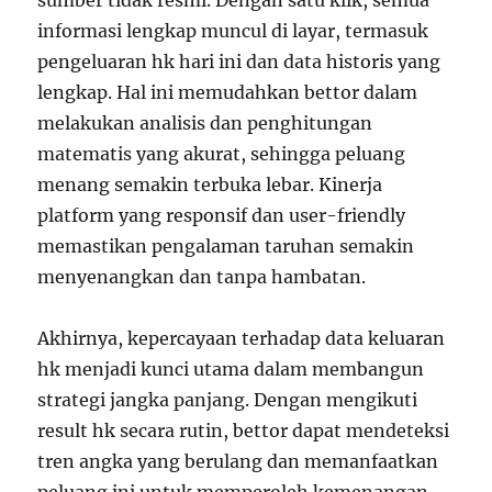
sumber tidak resmi. Dengan satu klik, semua
informasi lengkap muncul di layar, termasuk
pengeluaran hk hari ini dan data historis yang
lengkap. Hal ini memudahkan bettor dalam
melakukan analisis dan penghitungan
matematis yang akurat, sehingga peluang
menang semakin terbuka lebar. Kinerja
platform yang responsif dan user-friendly
memastikan pengalaman taruhan semakin
menyenangkan dan tanpa hambatan.
Akhirnya, kepercayaan terhadap data keluaran
hk menjadi kunci utama dalam membangun
strategi jangka panjang. Dengan mengikuti
result hk secara rutin, bettor dapat mendeteksi
tren angka yang berulang dan memanfaatkan