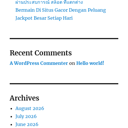
ผ่านประสบการณ์ สล็อต ที่แตกต่าง
Bermain Di Situs Gacor Dengan Peluang
Jackpot Besar Setiap Hari
Recent Comments
A WordPress Commenter
on
Hello world!
Archives
August 2026
July 2026
June 2026