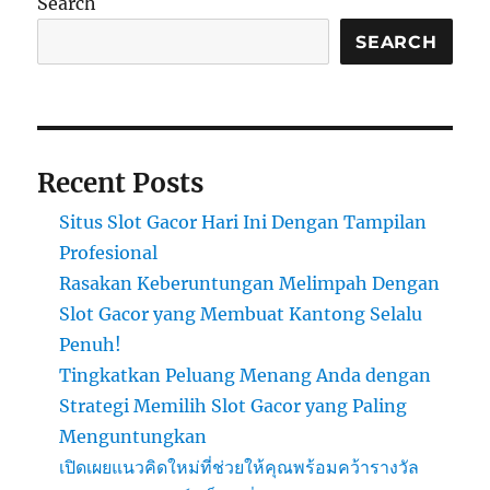
Search
SEARCH
Recent Posts
Situs Slot Gacor Hari Ini Dengan Tampilan
Profesional
Rasakan Keberuntungan Melimpah Dengan
Slot Gacor yang Membuat Kantong Selalu
Penuh!
Tingkatkan Peluang Menang Anda dengan
Strategi Memilih Slot Gacor yang Paling
Menguntungkan
เปิดเผยแนวคิดใหม่ที่ช่วยให้คุณพร้อมคว้ารางวัล