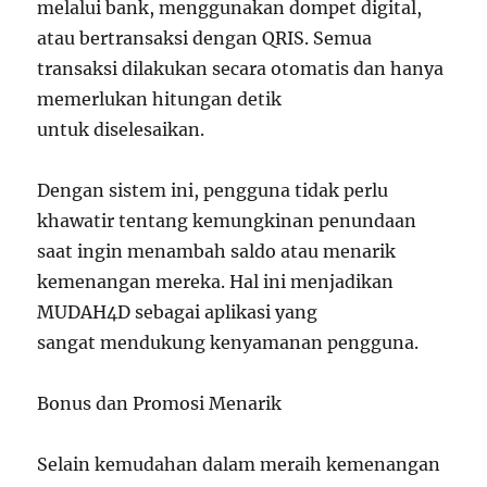
melalui bank, menggunakan dompet digital,
atau bertransaksi dengan QRIS. Semua
transaksi dilakukan secara otomatis dan hanya
memerlukan hitungan detik
untuk diselesaikan.
Dengan sistem ini, pengguna tidak perlu
khawatir tentang kemungkinan penundaan
saat ingin menambah saldo atau menarik
kemenangan mereka. Hal ini menjadikan
MUDAH4D sebagai aplikasi yang
sangat mendukung kenyamanan pengguna.
Bonus dan Promosi Menarik
Selain kemudahan dalam meraih kemenangan