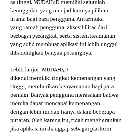
as tinggi. MUDAH4D memiliki sejumlah
keunggulan yang menjadikannya pilihan
utama bagi para pengguna. Antarmuka
yang ramah pengguna, aksesibilitas dari
berbagai perangkat, serta sistem keamanan
yang solid membuat aplikasi ini lebih unggul
dibandingkan banyak pesaingnya.
Lebih lanjut, MUDAH4D
dikenal memiliki tingkat kemenangan yang
tinggi, memberikan kenyamanan bagi para
pemain. Banyak pengguna merasakan bahwa
mereka dapat mencapai kemenangan
dengan lebih mudah hanya dalam beberapa
putaran. Oleh karena itu, tidak mengherankan
jika aplikasi ini dianggap sebagai platform