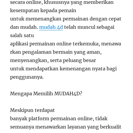
secara online, khususnya yang memberikan
kesempatan kepada pemain
untuk memenangkan permainan dengan cepat
dan mudah.
mudah 4d
telah muncul sebagai
salah satu
aplikasi permainan online terkemuka, menawa
rkan pengalaman bermain yang aman,
menyenangkan, serta peluang besar
untuk mendapatkan kemenangan nyata bagi
penggunanya.
Mengapa Memilih MUDAH4D?
Meskipun terdapat
banyak platform permainan online, tidak
semuanya menawarkan layanan yang berkualit