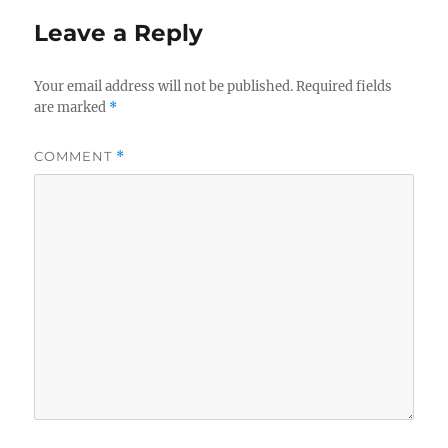
Leave a Reply
Your email address will not be published.
Required fields
are marked
*
COMMENT
*