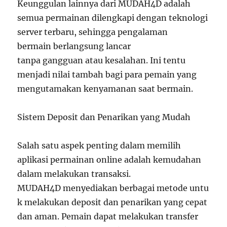
Keunggulan lainnya dari MUDAH4D adalah
semua permainan dilengkapi dengan teknologi
server terbaru, sehingga pengalaman
bermain berlangsung lancar
tanpa gangguan atau kesalahan. Ini tentu
menjadi nilai tambah bagi para pemain yang
mengutamakan kenyamanan saat bermain.
Sistem Deposit dan Penarikan yang Mudah
Salah satu aspek penting dalam memilih
aplikasi permainan online adalah kemudahan
dalam melakukan transaksi.
MUDAH4D menyediakan berbagai metode untu
k melakukan deposit dan penarikan yang cepat
dan aman. Pemain dapat melakukan transfer