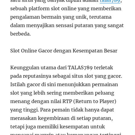
satu situs yang banyak dipilih adalah
talas789
,
sebuah platform slot online yang memberikan
pengalaman bermain yang unik, terutama
dalam menyajikan sensasi putaran yang sangat
berbeda.
Slot Online Gacor dengan Kesempatan Besar
Keunggulan utama dari TALAS789 terletak
pada reputasinya sebagai situs slot yang gacor.
Istilah gacor di sini menunjukkan permainan
slot yang lebih sering memberikan peluang
menang dengan nilai RTP (Return to Player)
yang tinggi. Para pemain tidak hanya dapat
merasakan kegembiraan di setiap putaran,
tetapi juga memiliki kesempatan untuk