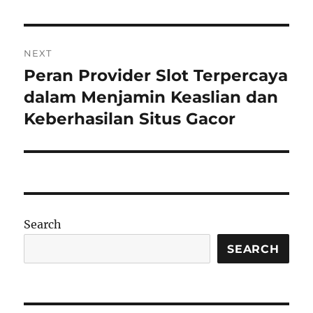
NEXT
Peran Provider Slot Terpercaya
Next
post:
dalam Menjamin Keaslian dan
Keberhasilan Situs Gacor
Search
SEARCH