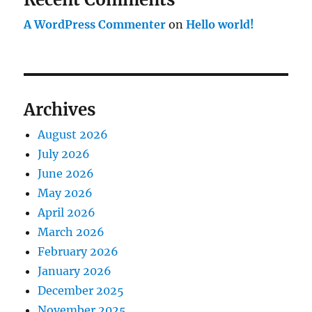
A WordPress Commenter
on
Hello world!
Archives
August 2026
July 2026
June 2026
May 2026
April 2026
March 2026
February 2026
January 2026
December 2025
November 2025