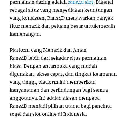
permainan daring adalah
rans4d slot
. Dikenal
sebagai situs yang menyediakan keuntungan
yang konsisten, Rans4D menawarkan banyak
fitur menarik dan peluang besar untuk meraih
kemenangan.
Platform yang Menarik dan Aman
Rans4D lebih dari sekadar situs permainan
biasa. Dengan antarmuka yang mudah
digunakan, akses cepat, dan tingkat keamanan
yang tinggi, platform ini memberikan
kenyamanan dan perlindungan bagi semua
anggotanya. Ini adalah alasan mengapa
Rans4D menjadi pilihan utama bagi pencinta
togel dan slot online di Indonesia.