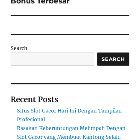
Bonus Terbesar
Search
SEARCH
Recent Posts
Situs Slot Gacor Hari Ini Dengan Tampilan
Profesional
Rasakan Keberuntungan Melimpah Dengan
Slot Gacor yang Membuat Kantong Selalu