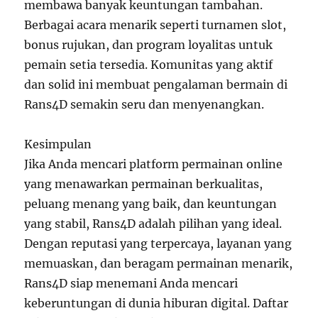
membawa banyak keuntungan tambahan.
Berbagai acara menarik seperti turnamen slot,
bonus rujukan, dan program loyalitas untuk
pemain setia tersedia. Komunitas yang aktif
dan solid ini membuat pengalaman bermain di
Rans4D semakin seru dan menyenangkan.
Kesimpulan
Jika Anda mencari platform permainan online
yang menawarkan permainan berkualitas,
peluang menang yang baik, dan keuntungan
yang stabil, Rans4D adalah pilihan yang ideal.
Dengan reputasi yang terpercaya, layanan yang
memuaskan, dan beragam permainan menarik,
Rans4D siap menemani Anda mencari
keberuntungan di dunia hiburan digital. Daftar