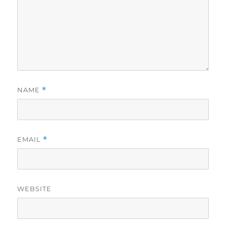
NAME
*
EMAIL
*
WEBSITE