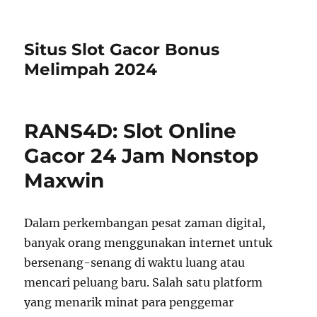
Situs Slot Gacor Bonus
Melimpah 2024
RANS4D: Slot Online
Gacor 24 Jam Nonstop
Maxwin
Dalam perkembangan pesat zaman digital,
banyak orang menggunakan internet untuk
bersenang-senang di waktu luang atau
mencari peluang baru. Salah satu platform
yang menarik minat para penggemar