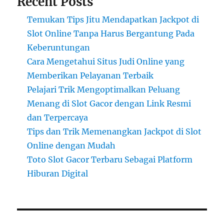
Recent Posts
Temukan Tips Jitu Mendapatkan Jackpot di
Slot Online Tanpa Harus Bergantung Pada
Keberuntungan
Cara Mengetahui Situs Judi Online yang
Memberikan Pelayanan Terbaik
Pelajari Trik Mengoptimalkan Peluang
Menang di Slot Gacor dengan Link Resmi
dan Terpercaya
Tips dan Trik Memenangkan Jackpot di Slot
Online dengan Mudah
Toto Slot Gacor Terbaru Sebagai Platform
Hiburan Digital