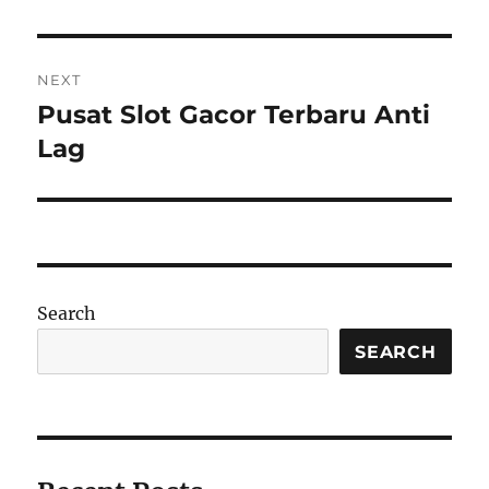
NEXT
Pusat Slot Gacor Terbaru Anti
Next
post:
Lag
Search
SEARCH