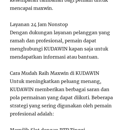
kesempatan tambahan bagi pemain untuk
mencapai maxwin.
Layanan 24 Jam Nonstop
Dengan dukungan layanan pelanggan yang
ramah dan profesional, pemain dapat
menghubungi KUDAWIN kapan saja untuk
mendapatkan informasi atau bantuan.
Cara Mudah Raih Maxwin di KUDAWIN
Untuk meningkatkan peluang menang,
KUDAWIN memberikan berbagai saran dan
pola permainan yang dapat diikuti. Beberapa
strategi yang sering digunakan oleh pemain
profesional adalah: